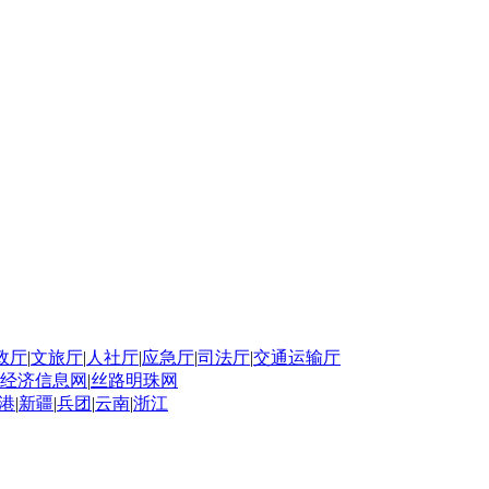
政厅
|
文旅厅
|
人社厅
|
应急厅
|
司法厅
|
交通运输厅
经济信息网
|
丝路明珠网
港
|
新疆
|
兵团
|
云南
|
浙江