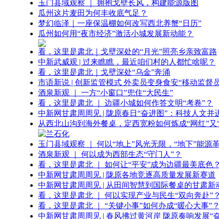
玉门县域观察 ｜ 拥抱戈壁长风，构建能源版图
瓜州这片麦田为何丰收底气足？
梦幻临泽｜一座保温棚如何改写西北养蟹“日历”
瓜州如何用“夜市经济”激活小城发展新动能？
看，这里是肃北｜戈壁深处的“月光”照亮乡亲致富路
中新武威观 | 过来瞧瞧，最近咱们村的人都忙啥呢？
看，这里是肃北｜戈壁深处“乌金”奔涌
市语新说 | 创新监管模式 外卖员变身食安“移动监督员
酒泉新观 ｜ 一方“小窗口”兜住“大民生”
看，这里是肃北 ｜ 边疆小城如何作答文明“考卷”？
中新网甘肃周周见 | 陇原春日“奋进图”：科技人文并
从西北山沟到海外餐桌，定西宽粉如何炼成“网红”又“
玉门县域观察 ｜ 何以“地上”风光无限，“地下”能源
酒泉新观 ｜ 何以成为西部生态“守门人”？
看，这里是肃北 ｜ 如何让“平安”成为边疆最美底色
中新网甘肃周周见 | 陇原各地竞逐高质量发展新赛道
中新网甘肃周周见 | 从田间智慧到国际餐桌的甘肃新
看，这里是肃北 ｜ 何以实现产业与民生“双向奔赴”
看，这里是肃北 ｜ “关键小事”如何办成“暖心大事”
中新网甘肃周周见 | 春风拂过黄河岸 陇原奏响发展“