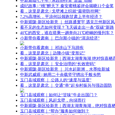
中新观临七十年 | 东西协作育“造血”动能
成纪故事 | “桃”醉天下 秦安蜜桃鉴评会揭晓11个金奖
看，这里是肃北 | 戈壁滩上织就“最密防控网”
7.2%高增长，平凉何以领跑甘肃上半年经济？
中新观陇·新区绘新意 ｜ 丝路通寰宇 遇见兰州新区
看不见的生态如何变现？飞天碳走出一条“双碳”新路
40℃的西安，谁在搭乘一趟奔向21℃崆峒的慢列车？
小新带你看肃南 ｜ 巴尔斯小镇的“清凉经济”
小新带你看肃南 ｜ 祁连山下马蹄疾
看，这里是肃北｜边陲小镇“变形记”
中新观陇·新区绘新意｜西湖太湖青海湖 绝对惊喜栖
看，这里是肃北 ｜ 安全治理的“长效密码”
中新观陇·新区绘新意 ｜ 川水起新洲，水墨绘新城
中新武威观 | 她用二十余载坚守绣出千般乡愁
玉门县域观察 ｜ 公路人的“速度与温度”
看，这里是肃北 ｜ 交通“串”起乡村振兴与强边固防
玉门县域观察｜如何让“甘味”牛走出国门？
玉门县域观察｜风起戈壁，向绿而行
中新观陇·新区绘新意｜西湖太湖青海湖，绝对惊喜
玉门县域观察｜“帮办”服务如何做到？