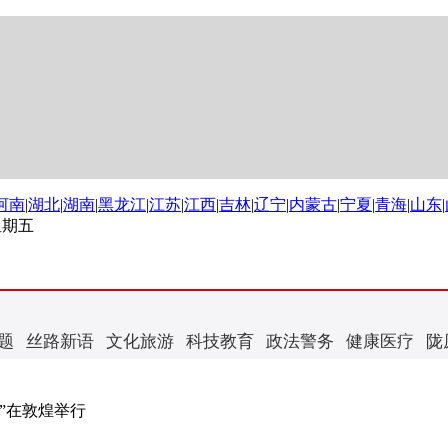
河南
|
湖北
|
湖南
|
黑龙江
|
江苏
|
江西
|
吉林
|
辽宁
|
内蒙古
|
宁夏
|
青海
|
山东
|
 星期五
题
丝路新语
文化旅游
科技教育
政法警务
健康医疗
陇
”在敦煌举行