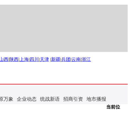
山西
|
陕西
|
上海
|
四川
|
天津
|
新疆
|
兵团
|
云南
|
浙江
原万象
企业动态
统战新语
招商引资
地市播报
当前位