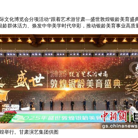
)国际文化博览会分项活动“跟着艺术游甘肃—盛世敦煌银龄美育盛
银龄群体活力、焕发中华美学时代华彩，推动银龄美育事业高质
敦煌举行。甘肃演艺集团供图