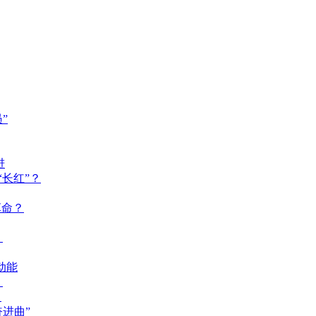
”
进
长红”？
革命？
？
动能
？
？
奋进曲”