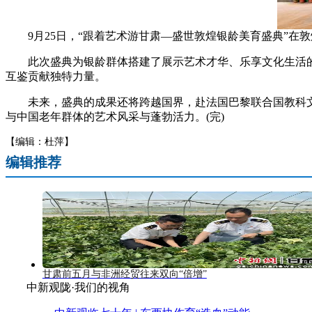
9月25日，“跟着艺术游甘肃—盛世敦煌银龄美育盛典”在
此次盛典为银龄群体搭建了展示艺术才华、乐享文化生活的
互鉴贡献独特力量。
未来，盛典的成果还将跨越国界，赴法国巴黎联合国教科文组
与中国老年群体的艺术风采与蓬勃活力。(完)
【编辑：杜萍】
编辑推荐
甘肃前五月与非洲经贸往来双向“倍增”
中新观陇·我们的视角