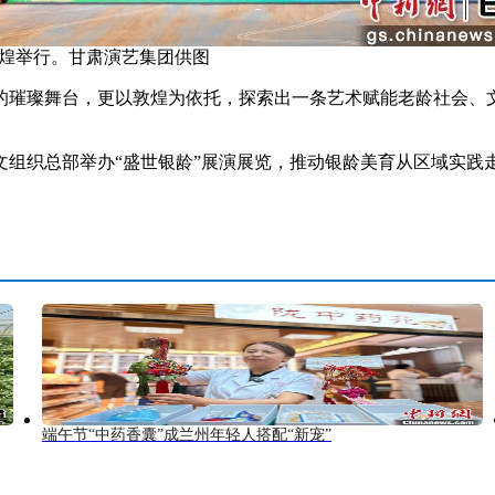
敦煌举行。甘肃演艺集团供图
璀璨舞台，更以敦煌为依托，探索出一条艺术赋能老龄社会、文
织总部举办“盛世银龄”展演展览，推动银龄美育从区域实践
端午节“中药香囊”成兰州年轻人搭配“新宠”