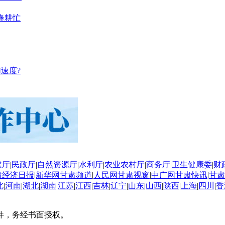
春耕忙
速度?
建厅
|
民政厅
|
自然资源厅
|
水利厅
|
农业农村厅
|
商务厅
|
卫生健康委
|
财
肃经济日报
|
新华网甘肃频道
|
人民网甘肃视窗
|
中广网甘肃快讯
|
甘肃
北
|
河南
|
湖北
|
湖南
|
江苏
|
江西
|
吉林
|
辽宁
|
山东
|
山西
|
陕西
|
上海
|
四川
|
香
件，务经书面授权。