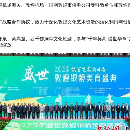
机场海关、敦煌机场、国网敦煌市供电公司等驻敦单位和敦煌
战略合作协议，致力于深化敦煌文化艺术资源的活化利用与银龄
泉、莫高窟、西千佛洞等文化胜迹，参与“千年莫高·盛世华章”
彩绽放。