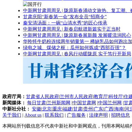
中新网甘肃周周见 | 陇原新春涌动文旅热、复工潮、
甘肃庆阳“新春第一会”发布全员“招商令”
秦安清汤面：一碗“山清水秀”的匠心传承
中新网甘肃周周见 | 新春启航谱新篇实干正当时
中新网甘肃周周见 | 陇原新春展新颜 发展暖流润民心
华羚牦牛奶粉连续两年销量第一 稀缺乳品如何跑出加
绿电之城、煤储之枢：瓜州如何炼成“西部百强”？
中新网甘肃周周见 | 春风行动暖陇原 实干笃行开新局
政府厅局：
甘肃省人民政府
|
兰州市人民政府
|
教育厅
|
科技厅
|
住
新闻媒体：
每日甘肃
|
兰州新闻网
|
中国甘肃网
|
中国兰州网
|
甘
中新社分社：
安徽
|
北京
|
重庆
|
福建
|
甘肃
|
贵州
|
广东
|
广西
|
海南
|
河
关于我们
|
About us
|
联系我们
|
广告服务
|
法律声明
|
招聘信息
本网站所刊载信息不代表中新社和中新网观点，刊用本网站稿