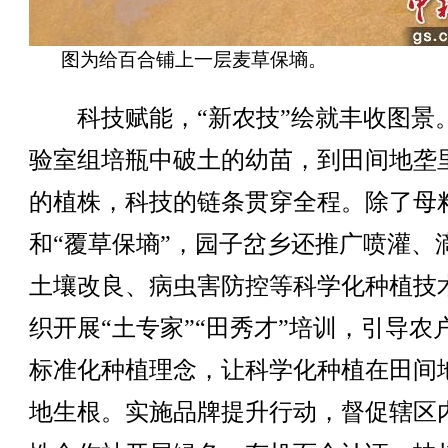
图为给百合铺上一层麦草保墒。
科技赋能，“新农技”绘就丰收图景
验室组培瓶中破土的幼苗，到田间地垄
的植株，科技的链条贯穿全程。除了母
和“覆草保墒”，园子岔乡还推广喷灌、
土壤改良、病虫害防控等科学化种植技
织开展“土专家”“田秀才”培训，引导农
标准化种植理念，让科学化种植在田间
地生根。实施品牌提升行动，督促辖区