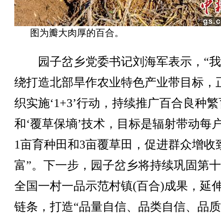
图为瓣大肉厚的百合。
园子岔乡党委书记刘海军表示，“我
绕打造北部旱作农业特色产业带目标，
织实施‘1+3’行动，持续推广百合良种繁
和‘覆草保墒’技术，目标是辐射带动每
1亩育种田和3亩覆草田，促进群众增收
富”。下一步，园子岔乡将持续巩固第
全国一村一品示范村镇(百合)成果，延
链条，打造“品量自信、品类自信、品