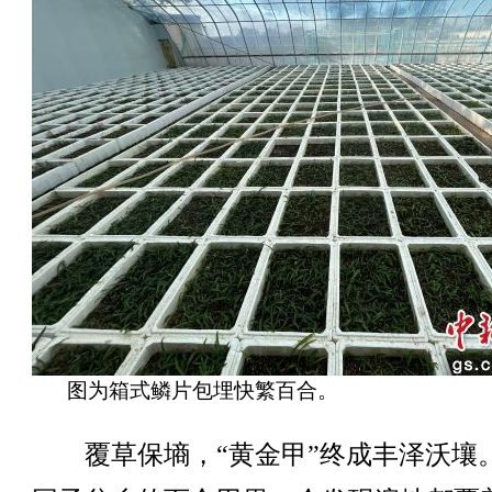
图为箱式鳞片包埋快繁百合。
覆草保墒，“黄金甲”终成丰泽沃壤