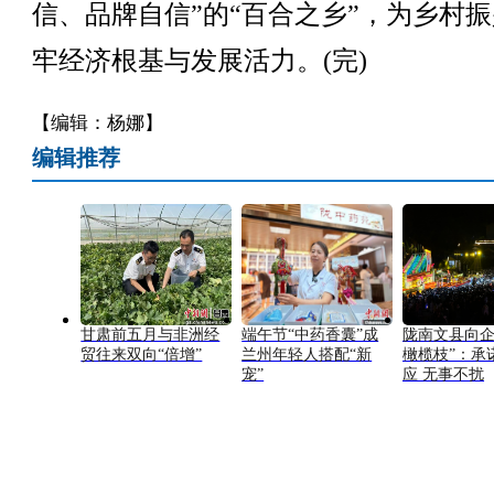
信、品牌自信”的“百合之乡”，为乡村
牢经济根基与发展活力。(完)
【编辑：杨娜】
编辑推荐
甘肃前五月与非洲经
端午节“中药香囊”成
陇南文县向企
贸往来双向“倍增”
兰州年轻人搭配“新
橄榄枝”：承
宠”
应 无事不扰