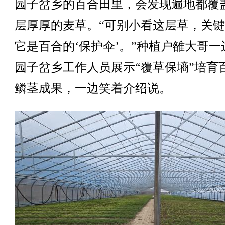
园子岔乡的百合田里，会发现遍地都覆
层厚厚的麦草。“可别小看这层草，关
它是百合的‘保护伞’。”种植户雒大哥一
园子岔乡工作人员展示“覆草保墒”培育
鳞茎成果，一边笑着介绍说。