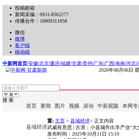
投稿邮箱
新闻采编：0931-8562277
传播合作：18909311858
微信
微博
客户端
移动端
中新网首页
|
安徽
|
北京
|
重庆
|
福建
|
甘肃
|
贵州
|
广东
|
广西
|
海南
|
河北
|
2026年08月06日
搜 索
首页
要闻
图片
视频
滚动
中新观陇
本网专
置:
主页
>
县域经济
> 正文内容
县域经济
武威有意思 | 古浪：小县城作出羊产业“大
发布时间：
2025年10月11日 15:19