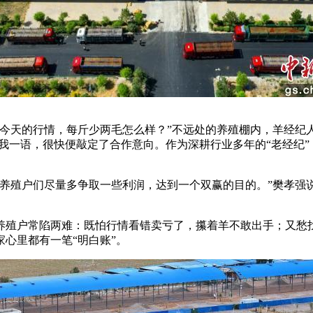
天的行情，每斤少两毛怎么样？”不远处的养殖棚内，羊经纪
我一语，很快便敲定了合作意向。作为深耕行业多年的“老经纪
殖户们尽量多争取一些利润，达到一个双赢的目的。”樊孝强说
户常陷两难：既怕行情看错卖亏了，攥着羊不敢出手；又愁找
心里都有一笔“明白账”。