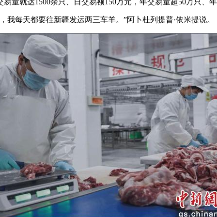
就达1500余只、日交易额150万元，年交易量超50万只、年
我每天都要往新疆发运两三车羊。”阿卜杜列提普·依米提说。