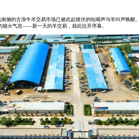
6线南侧的古浪牛羊交易市场已被此起彼伏的吆喝声与羊叫声唤醒
的烟火气息——新一天的羊交易，就此拉开序幕。