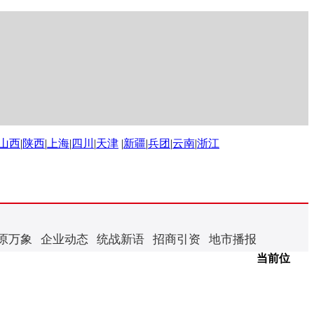
山西
|
陕西
|
上海
|
四川
|
天津
|
新疆
|
兵团
|
云南
|
浙江
原万象
企业动态
统战新语
招商引资
地市播报
当前位