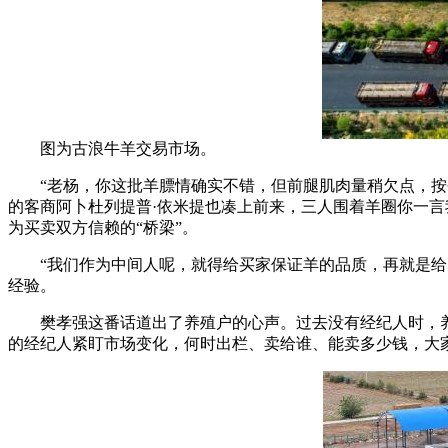
图为古浪牛羊交易市场。
“老杨，你这批羊膘情确实不错，但前腿肌肉量稍欠点，按今
的客商阿卜杜列提普·依米提也凑上前来，三人围着羊圈你一言
为买卖双方信赖的“桥梁”。
“我们作为中间人呢，就得给买家保证羊的品质，再就是给养
经验。
樊孝强这番话道出了养殖户的心声。过去没有经纪人时，养殖
的经纪人紧盯市场变化，何时出栏、卖给谁、能卖多少钱，大家