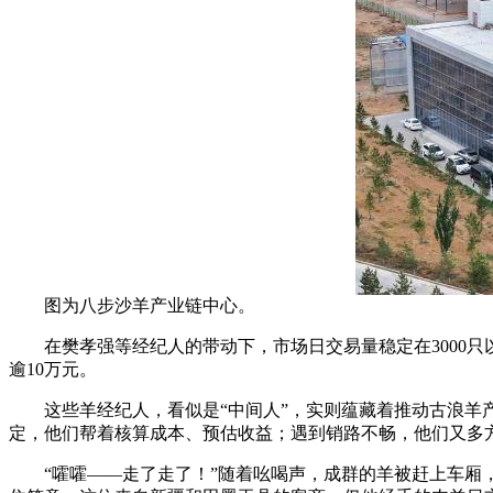
图为八步沙羊产业链中心。
在樊孝强等经纪人的带动下，市场日交易量稳定在3000只以上
逾10万元。
这些羊经纪人，看似是“中间人”，实则蕴藏着推动古浪羊产
定，他们帮着核算成本、预估收益；遇到销路不畅，他们又多
“嚯嚯——走了走了！”随着吆喝声，成群的羊被赶上车厢，