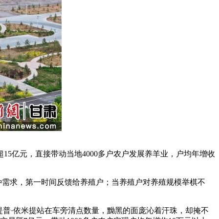
15亿元，直接带动当地4000多户农户发展养羊业，户均年增收
种需求，第一时间反馈给养殖户；当养殖户对养殖规模举棋不
普·依米提站在车旁清点数量，黝黑的面庞沁着汗珠，却掩不