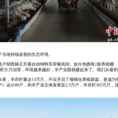
当地持续改善的生态环境。
西林正开着自动饲料车穿梭其间。如今他拥有2座养殖棚，存栏肉羊
大力治理，环境越来越好，羊产业园就建起来了。我们从最初养3
座，羊存栏量达13万只，不仅开启了规模化养殖新篇，更成为带
户）达4189户，肉羊产业主体发展至2.3万户，羊存栏365万