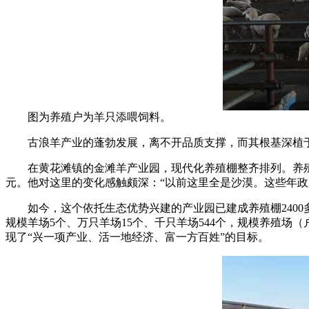
图为养殖户为羊只添喂饲料。
古浪羊产业的蓬勃发展，离不开品质支撑，而其根基深植于
在黄花滩镇的金滩羊产业园，现代化养殖棚整齐排列。养殖户胡
元。他对这里的变化感触颇深：“以前这里全是沙漠。这些年政府
如今，这个依托生态优势兴建的产业园已建成养殖棚2400多
规模羊场5个、万只羊场15个、千只羊场544个，规模养殖场（
现了“兴一项产业、活一地经济、富一方百姓”的目标。