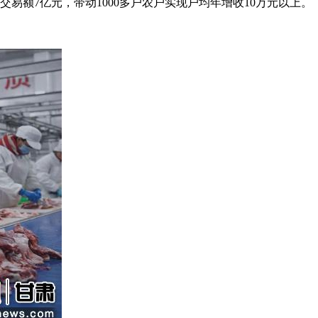
交易额7亿元，带动1000多户农户实现户均年增收10万元以上。