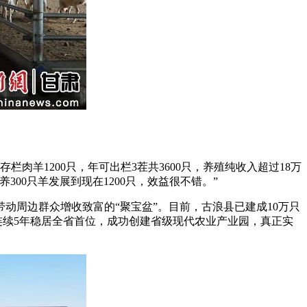
1200只，年可出栏3茬共3600只，养殖纯收入超过18万
00只羊发展到现在1200只，效益很不错。”
动周边群众增收致富的“聚宝盆”。目前，古浪县已建成10万只
只，连续5年稳居全省首位，成功创建省级现代农业产业园，真正实