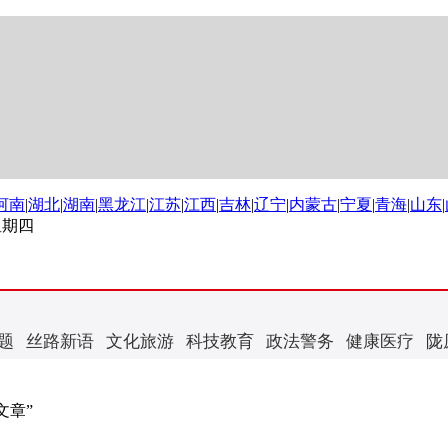
河南
|
湖北
|
湖南
|
黑龙江
|
江苏
|
江西
|
吉林
|
辽宁
|
内蒙古
|
宁夏
|
青海
|
山东
|
 星期四
题
丝路新语
文化旅游
科技教育
政法警务
健康医疗
陇
文章”