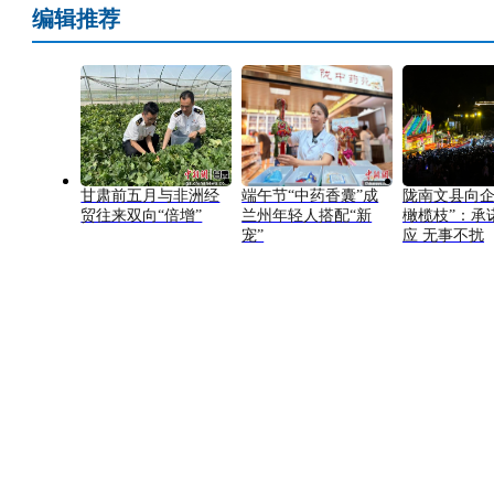
编辑推荐
甘肃前五月与非洲经
端午节“中药香囊”成
陇南文县向企
贸往来双向“倍增”
兰州年轻人搭配“新
橄榄枝”：承
宠”
应 无事不扰