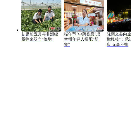
甘肃前五月与非洲经
端午节“中药香囊”成
陇南文县向企
贸往来双向“倍增”
兰州年轻人搭配“新
橄榄枝”：承
宠”
应 无事不扰