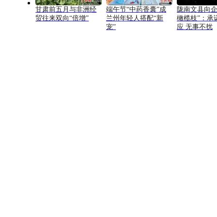
甘肃前五月与非洲经
端午节“中药香囊”成
陇南文县向企
贸往来双向“倍增”
兰州年轻人搭配“新
橄榄枝”：承
宠”
应 无事不扰