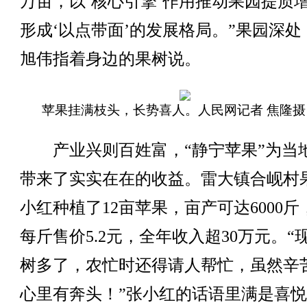
万亩，以‘核心引擎’作用推动果园提质
形成‘以点带面’的发展格局。”果园深处
旭伟指着身边的果树说。
苹果挂满枝头，长势喜人。人民网记者 焦隆摄
产业兴则百姓富，“静宁苹果”为当
带来了实实在在的收益。雷大镇合岘村
小红种植了12亩苹果，亩产可达6000斤
每斤售价5.2元，全年收入超30万元。“
树多了，农忙时还得请人帮忙，虽然辛
心里有奔头！”张小红的话语里满是喜