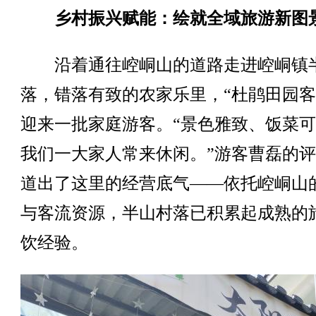
乡村振兴赋能：绘就全域旅游新图
沿着通往崆峒山的道路走进崆峒镇
落，错落有致的农家乐里，“杜鹃田园客
迎来一批家庭游客。“景色雅致、饭菜
我们一大家人常来休闲。”游客曹磊的
道出了这里的经营底气——依托崆峒山
与客流资源，半山村落已积累起成熟的
饮经验。