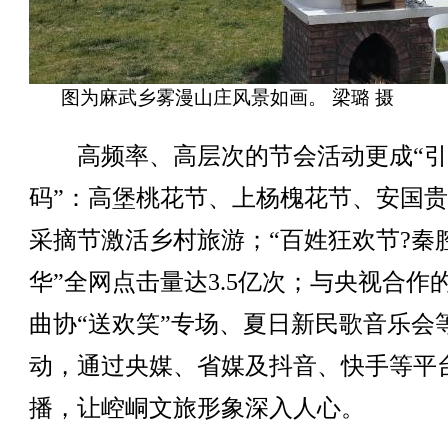
图为麻武乡雾漫山庄风景如画。 梁璐 摄
高频率、高层次的节会活动更成“引
码”：高堡桃花节、上杨槐花节、安国
采摘节激活乡村旅游；“百姓狂欢节?秦
华”全网点击量达3.5亿次；与央视合作
曲协“送欢笑”专场、夏日新民歌音乐会
动，通过央媒、省媒及抖音、快手等平
播，让崆峒文旅形象深入人心。