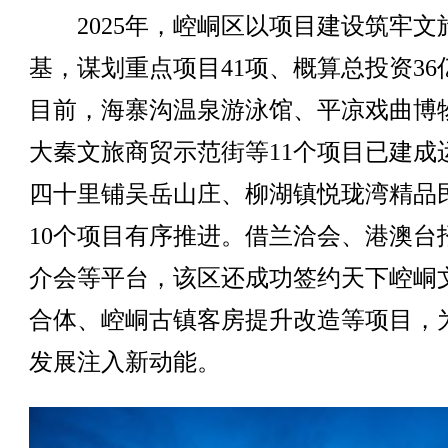
2025年，崆峒区以项目建设筑牢文
基，谋划重点项目41项、概算总投资36
目前，海寨沟温泉游泳馆、平凉戏曲博
大秦文旅商贸示范街等11个项目已建成
四十里铺吴岳山庄、柳湖镇悦珑湾精品
10个项目有序推进。借兰洽会、港澳台
介会等平台，该区还成功签约天下崆峒
合体、崆峒古镇客房提升改造等项目，
发展注入新动能。