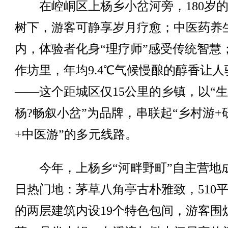
在崆峒区上杨乡小岔河旁，180岁的
树下，游客可静享岁月疗愈；中医药养
内，体验者化身“理疗师”感受传统智慧
作坊里，年均9.4℃气候慢酿的醇香让人
——这个距城区仅15公里的乡镇，以“
杨?畅叙小岔”为品牌，串联起“乡村游+
+中医游”的多元线路。
今年，上杨乡“河畔野町”自主营地
日热门地：茅草八角亭古朴雅致，510
的两层建筑内设19个特色包间，游客围