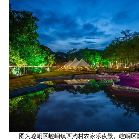
图为崆峒区崆峒镇西沟村农家乐夜景。崆峒区