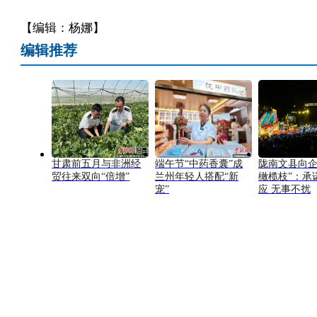
【编辑：杨娜】
编辑推荐
甘肃前五月与非洲经
端午节“中药香囊”成
陇南文县向企
贸往来双向“倍增”
兰州年轻人搭配“新
橄榄枝”：承
宠”
应 无事不扰