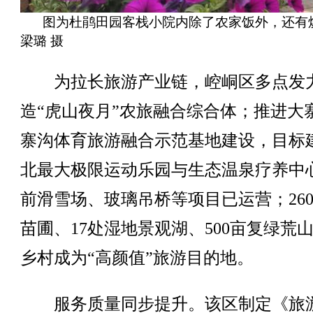
图为杜鹃田园客栈小院内除了农家饭外，还有
梁璐 摄
为拉长旅游产业链，崆峒区多点发
造“虎山夜月”农旅融合综合体；推进大
寨沟体育旅游融合示范基地建设，目标
北最大极限运动乐园与生态温泉疗养中
前滑雪场、玻璃吊桥等项目已运营；260
苗圃、17处湿地景观湖、500亩复绿荒
乡村成为“高颜值”旅游目的地。
服务质量同步提升。该区制定《旅