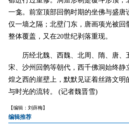
都进行过重修。洞窟形制是覆斗形顶，
一龛。前室顶部回鹘时期的坐佛与盛唐
仅一墙之隔；北壁门东，唐画项光被回
整体覆盖，又在20世纪剥落重现。
历经北魏、西魏、北周、隋、唐、
宋、沙州回鹘等朝代，西千佛洞始终静
煌之西的崖壁上，默默见证着丝路文明
与时光的流转。 (记者魏晋雪)
【编辑：刘薛梅】
编辑推荐