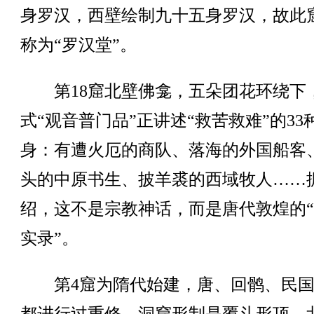
身罗汉，西壁绘制九十五身罗汉，故此
称为“罗汉堂”。
第18窟北壁佛龛，五朵团花环绕下
式“观音普门品”正讲述“救苦救难”的33
身：有遭火厄的商队、落海的外国船客
头的中原书生、披羊裘的西域牧人……
绍，这不是宗教神话，而是唐代敦煌的
实录”。
第4窟为隋代始建，唐、回鹘、民国