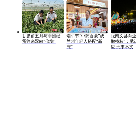
甘肃前五月与非洲经
端午节“中药香囊”成
陇南文县向企
贸往来双向“倍增”
兰州年轻人搭配“新
橄榄枝”：承
宠”
应 无事不扰