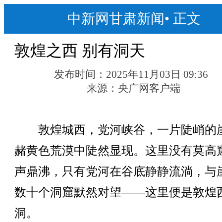
中新网甘肃新闻
•
正文
敦煌之西 别有洞天
发布时间：
2025年11月03日 09:36
来源：
央广网客户端
敦煌城西，党河峡谷，一片陡峭的
赭黄色荒漠中陡然显现。这里没有莫高
声鼎沸，只有党河在谷底静静流淌，与
数十个洞窟默然对望——这里便是敦煌
洞。