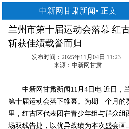
中新网甘肃新闻
•
正文
兰州市第十届运动会落幕 红
斩获佳绩载誉而归
发布时间：
2025年11月04日 11:23
来源：
中新网甘肃
中新网甘肃新闻11月4日电 近日，
第十届运动会落下帷幕。为期一个月的
里，红古区代表团在青少年组与群众组
场双线告捷，以优异战绩为本次盛会画