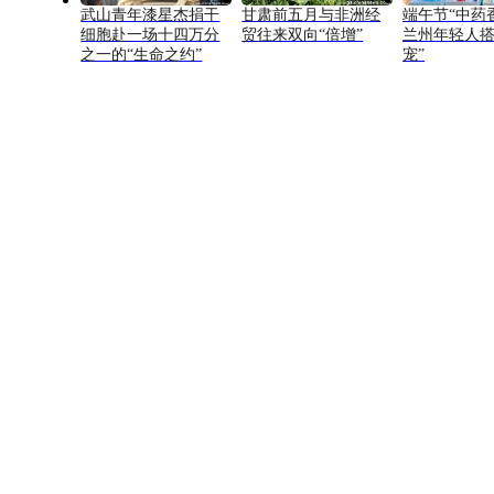
武山青年漆星杰捐干
甘肃前五月与非洲经
端午节“中药
细胞赴一场十四万分
贸往来双向“倍增”
兰州年轻人搭
之一的“生命之约”
宠”