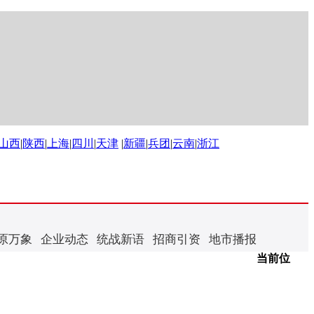
山西
|
陕西
|
上海
|
四川
|
天津
|
新疆
|
兵团
|
云南
|
浙江
原万象
企业动态
统战新语
招商引资
地市播报
当前位