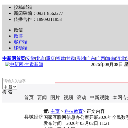
投稿邮箱
新闻采编：0931-8562277
传播合作：18909311858
微信
微博
客户端
移动端
中新网首页
|
安徽
|
北京
|
重庆
|
福建
|
甘肃
|
贵州
|
广东
|
广西
|
海南
|
河北
|
2026年08月08日
搜 索
首页
要闻
图片
视频
滚动
中新观陇
本网专
置:
主页
>
科技教育
> 正文内容
县域经济
国家互联网信息办公室开展2026年全民
发布时间：
2026年03月02日 11:21