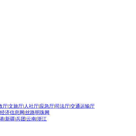
政厅
|
文旅厅
|
人社厅
|
应急厅
|
司法厅
|
交通运输厅
经济信息网
|
丝路明珠网
港
|
新疆
|
兵团
|
云南
|
浙江