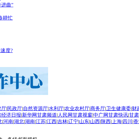
奋进曲”
春耕忙
速度?
建厅
|
民政厅
|
自然资源厅
|
水利厅
|
农业农村厅
|
商务厅
|
卫生健康委
|
财
肃经济日报
|
新华网甘肃频道
|
人民网甘肃视窗
|
中广网甘肃快讯
|
甘肃
北
|
河南
|
湖北
|
湖南
|
江苏
|
江西
|
吉林
|
辽宁
|
山东
|
山西
|
陕西
|
上海
|
四川
|
香