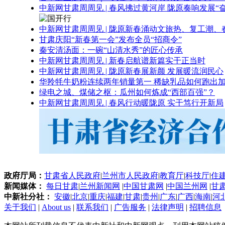
中新网甘肃周周见 | 春风拂过黄河岸 陇原奏响发展“
中新网甘肃周周见 | 陇原新春涌动文旅热、复工潮、
甘肃庆阳“新春第一会”发布全员“招商令”
秦安清汤面：一碗“山清水秀”的匠心传承
中新网甘肃周周见 | 新春启航谱新篇实干正当时
中新网甘肃周周见 | 陇原新春展新颜 发展暖流润民心
华羚牦牛奶粉连续两年销量第一 稀缺乳品如何跑出加
绿电之城、煤储之枢：瓜州如何炼成“西部百强”？
中新网甘肃周周见 | 春风行动暖陇原 实干笃行开新局
政府厅局：
甘肃省人民政府
|
兰州市人民政府
|
教育厅
|
科技厅
|
住
新闻媒体：
每日甘肃
|
兰州新闻网
|
中国甘肃网
|
中国兰州网
|
甘
中新社分社：
安徽
|
北京
|
重庆
|
福建
|
甘肃
|
贵州
|
广东
|
广西
|
海南
|
河
关于我们
|
About us
|
联系我们
|
广告服务
|
法律声明
|
招聘信息