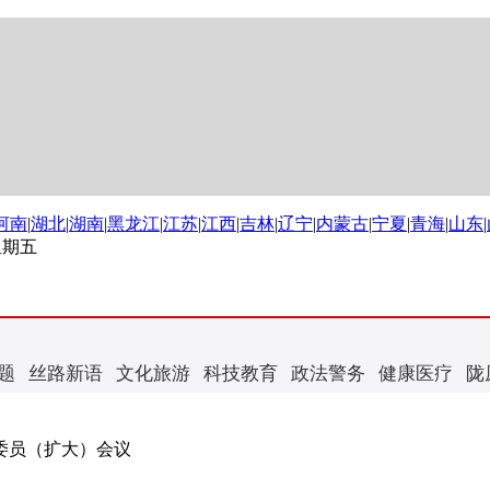
河南
|
湖北
|
湖南
|
黑龙江
|
江苏
|
江西
|
吉林
|
辽宁
|
内蒙古
|
宁夏
|
青海
|
山东
|
 星期五
题
丝路新语
文化旅游
科技教育
政法警务
健康医疗
陇
委委员（扩大）会议