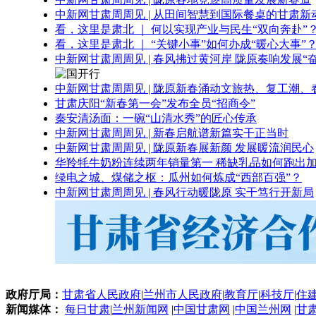
中新网甘肃周周见 | 从田间智慧到国际餐桌的甘肃新
看，这里是肃北 ｜ 何以实现产业与民生“双向奔赴”
看，这里是肃北 ｜ “关键小事”如何办成“暖心大事”
中新网甘肃周周见 | 春风拂过黄河岸 陇原奏响发展“
中新网甘肃周周见 | 陇原新春涌动文旅热、复工潮、
甘肃庆阳“新春第一会”发布全员“招商令”
秦安清汤面：一碗“山清水秀”的匠心传承
中新网甘肃周周见 | 新春启航谱新篇实干正当时
中新网甘肃周周见 | 陇原新春展新颜 发展暖流润民心
华羚牦牛奶粉连续两年销量第一 稀缺乳品如何跑出加
绿电之城、煤储之枢：瓜州如何炼成“西部百强”？
中新网甘肃周周见 | 春风行动暖陇原 实干笃行开新局
政府厅局：
甘肃省人民政府
|
兰州市人民政府
|
教育厅
|
科技厅
|
住
新闻媒体：
每日甘肃
|
兰州新闻网
|
中国甘肃网
|
中国兰州网
|
甘