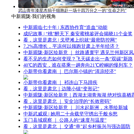
武山青年漆星杰捐干细胞赴一场十四万分之一的“生命之约”
中新观陇·我们的视角
中新观临七十年 | 东西协作育“造血”动能
成纪故事 | “桃”醉天下 秦安蜜桃鉴评会揭晓11个金奖
看，这里是肃北 | 戈壁滩上织就“最密防控网”
7.2%高增长，平凉何以领跑甘肃上半年经济？
中新观陇·新区绘新意 ｜ 丝路通寰宇 遇见兰州新区
看不见的生态如何变现？飞天碳走出一条“双碳”新路
40℃的西安，谁在搭乘一趟奔向21℃崆峒的慢列车？
小新带你看肃南 ｜ 巴尔斯小镇的“清凉经济”
小新带你看肃南 ｜ 祁连山下马蹄疾
看，这里是肃北｜边陲小镇“变形记”
中新观陇·新区绘新意｜西湖太湖青海湖 绝对惊喜栖
看，这里是肃北 ｜ 安全治理的“长效密码”
中新观陇·新区绘新意 ｜ 川水起新洲，水墨绘新城
中新武威观 | 她用二十余载坚守绣出千般乡愁
玉门县域观察 ｜ 公路人的“速度与温度”
看，这里是肃北 ｜ 交通“串”起乡村振兴与强边固防