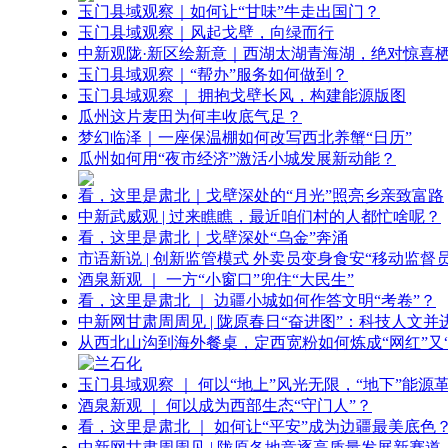
玉门县域观察｜如何让“甘味”牛走出国门？
玉门县域观察｜风起戈壁，向绿而行
中新观陇·新区绘新意｜西湖太湖青海湖，绝对惊喜
玉门县域观察｜“帮办”服务如何做到？
玉门县域观察 ｜ 拥抱戈壁长风，构建能源版图
瓜州这片麦田为何丰收底气足？
梦幻临泽｜一座保温棚如何改写西北养蟹“日历”
瓜州如何用“夜市经济”激活小城发展新动能？
看，这里是肃北｜戈壁深处的“月光”照亮乡亲致富路
中新武威观 | 过来瞧瞧，最近咱们村的人都忙啥呢？
看，这里是肃北｜戈壁深处“乌金”奔涌
市语新说 | 创新监管模式 外卖员变身食安“移动监督员
酒泉新观 ｜ 一方“小窗口”兜住“大民生”
看，这里是肃北 ｜ 边疆小城如何作答文明“考卷”？
中新网甘肃周周见 | 陇原春日“奋进图”：科技人文并
从西北山沟到海外餐桌，定西宽粉如何炼成“网红”又“
玉门县域观察 ｜ 何以“地上”风光无限，“地下”能源
酒泉新观 ｜ 何以成为西部生态“守门人”？
看，这里是肃北 ｜ 如何让“平安”成为边疆最美底色
中新网甘肃周周见 | 陇原各地竞逐高质量发展新赛道