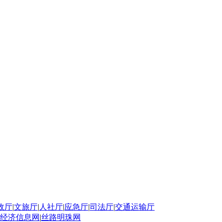
政厅
|
文旅厅
|
人社厅
|
应急厅
|
司法厅
|
交通运输厅
经济信息网
|
丝路明珠网