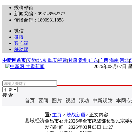
投稿邮箱
新闻采编：0931-8562277
传播合作：18909311858
微信
微博
客户端
移动端
中新网首页
|
安徽
|
北京
|
重庆
|
福建
|
甘肃
|
贵州
|
广东
|
广西
|
海南
|
河北
|
2026年08月07日
搜 索
首页
要闻
图片
视频
滚动
中新观陇
本网专
置:
主页
>
统战新语
> 正文内容
县域经济
金昌市召开2026年全市统战部长暨民宗
发布时间：
2026年03月03日 11:27