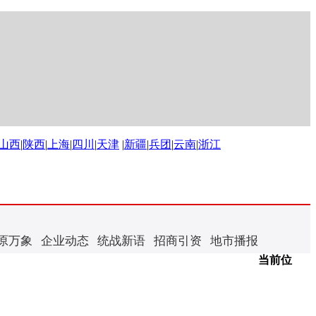
山西
|
陕西
|
上海
|
四川
|
天津
|
新疆
|
兵团
|
云南
|
浙江
原万象
企业动态
统战新语
招商引资
地市播报
当前位