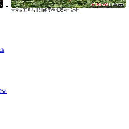
甘肃前五月与非洲经贸往来双向“倍增”
风华
霞湖