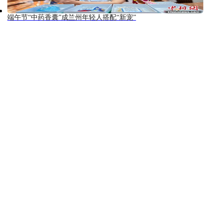
端午节“中药香囊”成兰州年轻人搭配“新宠”