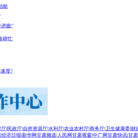
动能
？
？
奋进曲”
春耕忙
速度?
建厅
|
民政厅
|
自然资源厅
|
水利厅
|
农业农村厅
|
商务厅
|
卫生健康委
|
财
肃经济日报
|
新华网甘肃频道
|
人民网甘肃视窗
|
中广网甘肃快讯
|
甘肃