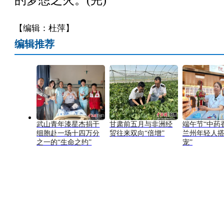
的梦想之火。(完)
【编辑：杜萍】
编辑推荐
武山青年漆星杰捐干
甘肃前五月与非洲经
端午节“中药
细胞赴一场十四万分
贸往来双向“倍增”
兰州年轻人搭
之一的“生命之约”
宠”