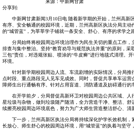
来源：
中新网甘肃
分享到:
中新网甘肃新闻3月10日电 随着新学期的开始，兰州高新
有序、安全畅通的校园环境，近期，兰州高新区执法分局主动
的“城管蓝”，为莘莘学子铺就一条安全、舒心、有序的求学之
分局始终将校园周边环境治理作为民生关切的重点工作，立足
排查与集中整治。坚持“教育劝导与规范执法并重”的原则，采
三包”责任，对违规张贴、喷涂的“牛皮癣”进行地毯式清理。开
环境。
针对新学期校园周边人流、车流剧增的实际情况，分局推行“
点时段、重点路段见人见车见成效。同时，督促共享单车运营企
障师生出行通畅有序。针对占用盲道、消防通道及妨碍通行的车
在开学前夕，分局督促高新环卫对校园周边公共区域、人行
星垃圾与杂物，做到垃圾随产随清，全力营造干净、整洁、舒适
续擦亮校园周边环境底色，努力为广大师生营造整洁舒心、清
下一步，兰州高新区执法分局将持续深化护学长效机制，紧
长放心、师生舒心的校园周边环境，用“城管蓝”的执着与坚守