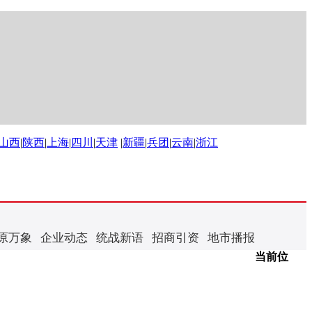
山西
|
陕西
|
上海
|
四川
|
天津
|
新疆
|
兵团
|
云南
|
浙江
原万象
企业动态
统战新语
招商引资
地市播报
当前位