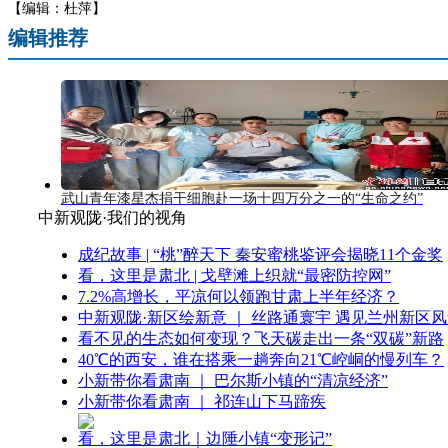
【编辑：杜萍】
编辑推荐
武山青年漆星杰捐干细胞赴一场十四万分之一的“生命之约”
中新观陇·我们的视角
成纪故事 | “桃”醉天下 秦安蜜桃鉴评会揭晓11个金奖
看，这里是肃北 | 戈壁滩上织就“最密防控网”
7.2%高增长，平凉何以领跑甘肃上半年经济？
中新观陇·新区绘新意 ｜ 丝路通寰宇 遇见兰州新区
看不见的生态如何变现？飞天碳走出一条“双碳”新路
40℃的西安，谁在搭乘一趟奔向21℃崆峒的慢列车？
小新带你看肃南 ｜ 巴尔斯小镇的“清凉经济”
小新带你看肃南 ｜ 祁连山下马蹄疾
看，这里是肃北｜边陲小镇“变形记”