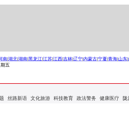
河南
|
湖北
|
湖南
|
黑龙江
|
江苏
|
江西
|
吉林
|
辽宁
|
内蒙古
|
宁夏
|
青海
|
山东
|
 星期五
题
丝路新语
文化旅游
科技教育
政法警务
健康医疗
陇