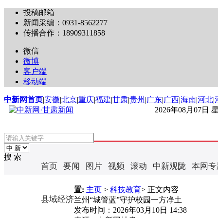
投稿邮箱
新闻采编：0931-8562277
传播合作：18909311858
微信
微博
客户端
移动端
中新网首页
|
安徽
|
北京
|
重庆
|
福建
|
甘肃
|
贵州
|
广东
|
广西
|
海南
|
河北
|
2026年08月07日
搜 索
首页
要闻
图片
视频
滚动
中新观陇
本网专
置:
主页
>
科技教育
> 正文内容
县域经济
兰州“城管蓝”守护校园一方净土
发布时间：
2026年03月10日 14:38