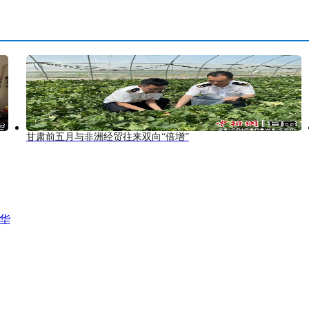
甘肃前五月与非洲经贸往来双向“倍增”
风华