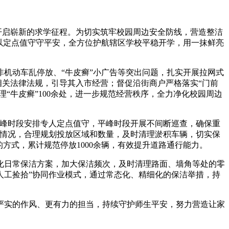
开启崭新的求学征程。为切实筑牢校园周边安全防线，营造整洁
以定点值守守平安，全方位护航辖区学校平稳开学，用一抹鲜亮
机动车乱停放、“牛皮癣”小广告等突出问题，扎实开展拉网式
相关法律法规，引导其入市经营；督促沿街商户严格落实“门前
理“牛皮癣”100余处，进一步规范经营秩序，全力净化校园周边
峰时段安排专人定点值守，平峰时段开展不间断巡查，确保重
布情况，合理规划投放区域和数量，及时清理淤积车辆，切实保
方式，累计规范停放1000余辆，有效提升道路通行能力。
日常保洁方案，加大保洁频次，及时清理路面、墙角等处的零
人工捡拾”协同作业模式，通过常态化、精细化的保洁举措，持
实的作风、更有力的担当，持续守护师生平安，努力营造让家