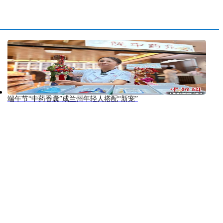
端午节“中药香囊”成兰州年轻人搭配“新宠”