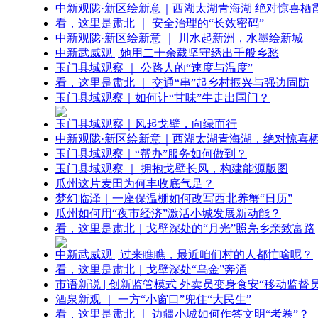
中新观陇·新区绘新意｜西湖太湖青海湖 绝对惊喜栖
看，这里是肃北 ｜ 安全治理的“长效密码”
中新观陇·新区绘新意 ｜ 川水起新洲，水墨绘新城
中新武威观 | 她用二十余载坚守绣出千般乡愁
玉门县域观察 ｜ 公路人的“速度与温度”
看，这里是肃北 ｜ 交通“串”起乡村振兴与强边固防
玉门县域观察｜如何让“甘味”牛走出国门？
玉门县域观察｜风起戈壁，向绿而行
中新观陇·新区绘新意｜西湖太湖青海湖，绝对惊喜
玉门县域观察｜“帮办”服务如何做到？
玉门县域观察 ｜ 拥抱戈壁长风，构建能源版图
瓜州这片麦田为何丰收底气足？
梦幻临泽｜一座保温棚如何改写西北养蟹“日历”
瓜州如何用“夜市经济”激活小城发展新动能？
看，这里是肃北｜戈壁深处的“月光”照亮乡亲致富路
中新武威观 | 过来瞧瞧，最近咱们村的人都忙啥呢？
看，这里是肃北｜戈壁深处“乌金”奔涌
市语新说 | 创新监管模式 外卖员变身食安“移动监督员
酒泉新观 ｜ 一方“小窗口”兜住“大民生”
看，这里是肃北 ｜ 边疆小城如何作答文明“考卷”？