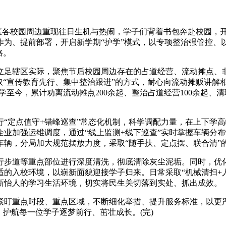
区各校园周边重现往日生机与热闹，学子们背着书包奔赴校园，
作为、提前部署，开启新学期“护学”模式，以专项整治强管控、
路。
辖区实际，聚焦节后校园周边存在的占道经营、流动摊点、非
取“宣传教育先行、集中整治跟进”的方式，耐心向流动摊贩讲解
学至今，累计劝离流动摊点200余起、整治占道经营100余起、清
定点值守+错峰巡查”常态化机制，科学调配力量，在上下学高
业加强运维调度，通过“线上监测+线下巡查”实时掌握车辆分
辆，分局加大规范摆放力度，采取“随手扶、定点摆、联合清”的
步道等重点部位进行深度清洗，彻底清除灰尘泥垢。同时，优化
的入校环境，以崭新面貌迎接学子归来。日常采取“机械清扫+
新怡人的学习生活环境，切实将民生关切落到实处、抓出成效。
盯重点时段、重点区域，不断细化举措、提升服务标准，以更严
，护航每一位学子逐梦前行、茁壮成长。(完)