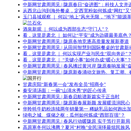
中新网甘肃周周见 | 陇原春日“奋进图”：科技人文并
从西北山沟到海外餐桌，定西宽粉如何炼成“网红”又“
玉门县域观察 ｜ 何以“地上”风光无限，“地下”能源
酒泉新观 ｜ 何以成为西部生态“守门人”？
看，这里是肃北 ｜ 如何让“平安”成为边疆最美底色
中新网甘肃周周见 | 陇原各地竞逐高质量发展新赛道
中新网甘肃周周见 | 从田间智慧到国际餐桌的甘肃新
看，这里是肃北 ｜ 何以实现产业与民生“双向奔赴”
看，这里是肃北 ｜ “关键小事”如何办成“暖心大事”
中新网甘肃周周见 | 春风拂过黄河岸 陇原奏响发展“
中新网甘肃周周见 | 陇原新春涌动文旅热、复工潮、
甘肃庆阳“新春第一会”发布全员“招商令”
秦安清汤面：一碗“山清水秀”的匠心传承
中新网甘肃周周见 | 新春启航谱新篇实干正当时
中新网甘肃周周见 | 陇原新春展新颜 发展暖流润民心
华羚牦牛奶粉连续两年销量第一 稀缺乳品如何跑出加
绿电之城、煤储之枢：瓜州如何炼成“西部百强”？
中新网甘肃周周见 | 春风行动暖陇原 实干笃行开新局
高原寒冬何以沸腾？夏河“村晚”全民演绎最炫民族风