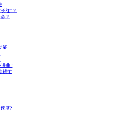
进
长红”？
革命？
？
动能
？
？
奋进曲”
春耕忙
速度?