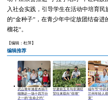
入社会实践，引导学生在活动中培育民
的“金种子”，在青少年中绽放团结奋进
榴花”。
【编辑：杜萍】
编辑推荐
武山青年漆星杰捐干
甘肃前五月与非洲经
端午节“中药
细胞赴一场十四万分
贸往来双向“倍增”
兰州年轻人搭
之一的“生命之约”
宠”