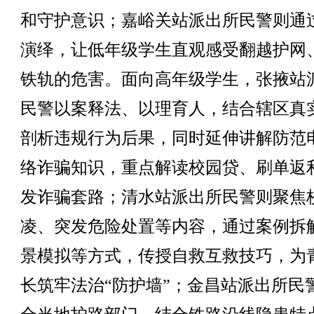
和守护意识；嘉峪关站派出所民警则通
演绎，让低年级学生直观感受翻越护网
铁轨的危害。面向高年级学生，张掖站
民警以案释法、以理育人，结合辖区真
剖析违规行为后果，同时延伸讲解防范
络诈骗知识，重点解读校园贷、刷单返
发诈骗套路；清水站派出所民警则聚焦
凌、突发危险处置等内容，通过案例拆
景模拟等方式，传授自救互救技巧，为
长筑牢法治“防护墙”；金昌站派出所民