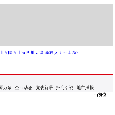
山西
|
陕西
|
上海
|
四川
|
天津
|
新疆
|
兵团
|
云南
|
浙江
原万象
企业动态
统战新语
招商引资
地市播报
当前位