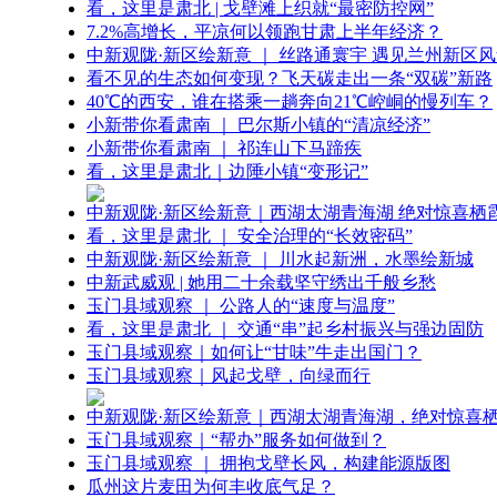
看，这里是肃北 | 戈壁滩上织就“最密防控网”
7.2%高增长，平凉何以领跑甘肃上半年经济？
中新观陇·新区绘新意 ｜ 丝路通寰宇 遇见兰州新区
看不见的生态如何变现？飞天碳走出一条“双碳”新路
40℃的西安，谁在搭乘一趟奔向21℃崆峒的慢列车？
小新带你看肃南 ｜ 巴尔斯小镇的“清凉经济”
小新带你看肃南 ｜ 祁连山下马蹄疾
看，这里是肃北｜边陲小镇“变形记”
中新观陇·新区绘新意｜西湖太湖青海湖 绝对惊喜栖
看，这里是肃北 ｜ 安全治理的“长效密码”
中新观陇·新区绘新意 ｜ 川水起新洲，水墨绘新城
中新武威观 | 她用二十余载坚守绣出千般乡愁
玉门县域观察 ｜ 公路人的“速度与温度”
看，这里是肃北 ｜ 交通“串”起乡村振兴与强边固防
玉门县域观察｜如何让“甘味”牛走出国门？
玉门县域观察｜风起戈壁，向绿而行
中新观陇·新区绘新意｜西湖太湖青海湖，绝对惊喜
玉门县域观察｜“帮办”服务如何做到？
玉门县域观察 ｜ 拥抱戈壁长风，构建能源版图
瓜州这片麦田为何丰收底气足？