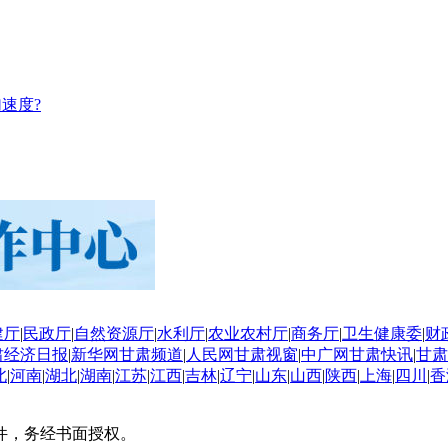
速度?
建厅
|
民政厅
|
自然资源厅
|
水利厅
|
农业农村厅
|
商务厅
|
卫生健康委
|
财
肃经济日报
|
新华网甘肃频道
|
人民网甘肃视窗
|
中广网甘肃快讯
|
甘肃
北
|
河南
|
湖北
|
湖南
|
江苏
|
江西
|
吉林
|
辽宁
|
山东
|
山西
|
陕西
|
上海
|
四川
|
香
件，务经书面授权。