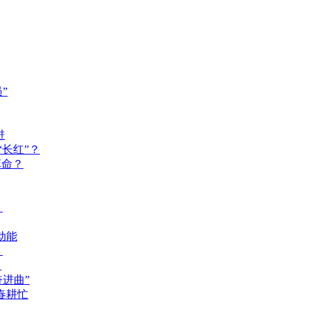
”
进
长红”？
革命？
？
动能
？
？
奋进曲”
春耕忙