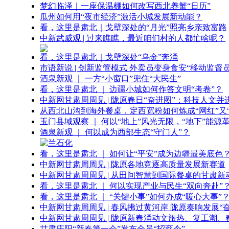
梦幻临泽｜一座保温棚如何改写西北养蟹“日历”
瓜州如何用“夜市经济”激活小城发展新动能？
看，这里是肃北｜戈壁深处的“月光”照亮乡亲致富路
中新武威观 | 过来瞧瞧，最近咱们村的人都忙啥呢？
看，这里是肃北｜戈壁深处“乌金”奔涌
市语新说 | 创新监管模式 外卖员变身食安“移动监督员
酒泉新观 ｜ 一方“小窗口”兜住“大民生”
看，这里是肃北 ｜ 边疆小城如何作答文明“考卷”？
中新网甘肃周周见 | 陇原春日“奋进图”：科技人文并
从西北山沟到海外餐桌，定西宽粉如何炼成“网红”又“
玉门县域观察 ｜ 何以“地上”风光无限，“地下”能源
酒泉新观 ｜ 何以成为西部生态“守门人”？
看，这里是肃北 ｜ 如何让“平安”成为边疆最美底色
中新网甘肃周周见 | 陇原各地竞逐高质量发展新赛道
中新网甘肃周周见 | 从田间智慧到国际餐桌的甘肃新
看，这里是肃北 ｜ 何以实现产业与民生“双向奔赴”
看，这里是肃北 ｜ “关键小事”如何办成“暖心大事”
中新网甘肃周周见 | 春风拂过黄河岸 陇原奏响发展“
中新网甘肃周周见 | 陇原新春涌动文旅热、复工潮、
甘肃庆阳“新春第一会”发布全员“招商令”