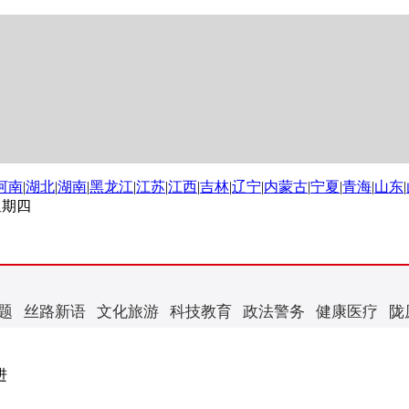
河南
|
湖北
|
湖南
|
黑龙江
|
江苏
|
江西
|
吉林
|
辽宁
|
内蒙古
|
宁夏
|
青海
|
山东
|
 星期四
题
丝路新语
文化旅游
科技教育
政法警务
健康医疗
陇
进