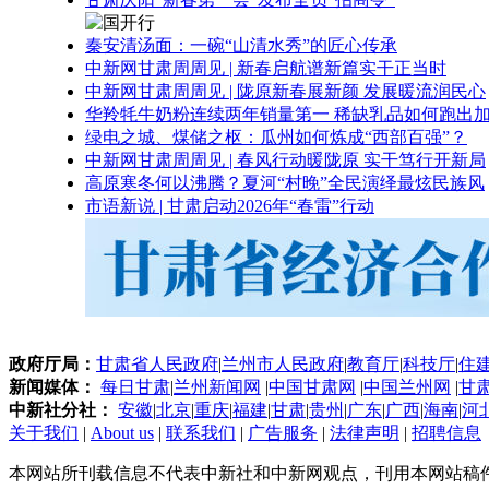
秦安清汤面：一碗“山清水秀”的匠心传承
中新网甘肃周周见 | 新春启航谱新篇实干正当时
中新网甘肃周周见 | 陇原新春展新颜 发展暖流润民心
华羚牦牛奶粉连续两年销量第一 稀缺乳品如何跑出加
绿电之城、煤储之枢：瓜州如何炼成“西部百强”？
中新网甘肃周周见 | 春风行动暖陇原 实干笃行开新局
高原寒冬何以沸腾？夏河“村晚”全民演绎最炫民族风
市语新说 | 甘肃启动2026年“春雷”行动
政府厅局：
甘肃省人民政府
|
兰州市人民政府
|
教育厅
|
科技厅
|
住
新闻媒体：
每日甘肃
|
兰州新闻网
|
中国甘肃网
|
中国兰州网
|
甘
中新社分社：
安徽
|
北京
|
重庆
|
福建
|
甘肃
|
贵州
|
广东
|
广西
|
海南
|
河
关于我们
|
About us
|
联系我们
|
广告服务
|
法律声明
|
招聘信息
本网站所刊载信息不代表中新社和中新网观点，刊用本网站稿