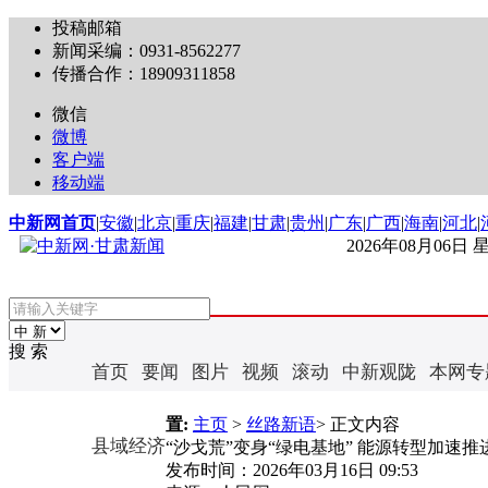
投稿邮箱
新闻采编：0931-8562277
传播合作：18909311858
微信
微博
客户端
移动端
中新网首页
|
安徽
|
北京
|
重庆
|
福建
|
甘肃
|
贵州
|
广东
|
广西
|
海南
|
河北
|
2026年08月06日
搜 索
首页
要闻
图片
视频
滚动
中新观陇
本网专
置:
主页
>
丝路新语
> 正文内容
县域经济
“沙戈荒”变身“绿电基地” 能源转型加速推
发布时间：
2026年03月16日 09:53