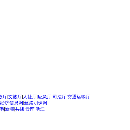
政厅
|
文旅厅
|
人社厅
|
应急厅
|
司法厅
|
交通运输厅
经济信息网
|
丝路明珠网
港
|
新疆
|
兵团
|
云南
|
浙江