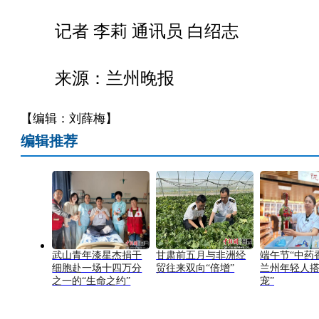
记者 李莉 通讯员 白绍志
来源：兰州晚报
【编辑：刘薛梅】
编辑推荐
武山青年漆星杰捐干
甘肃前五月与非洲经
端午节“中药
细胞赴一场十四万分
贸往来双向“倍增”
兰州年轻人搭
之一的“生命之约”
宠”