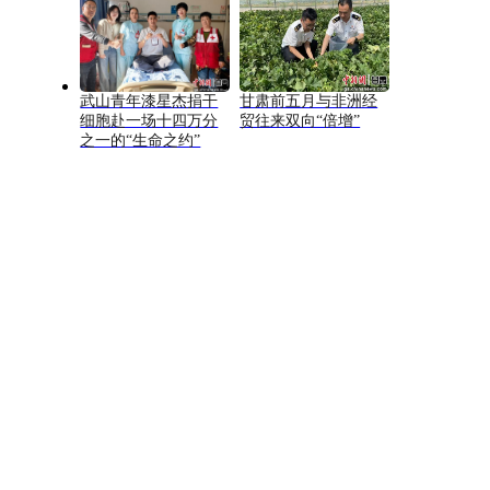
武山青年漆星杰捐干
甘肃前五月与非洲经
细胞赴一场十四万分
贸往来双向“倍增”
之一的“生命之约”