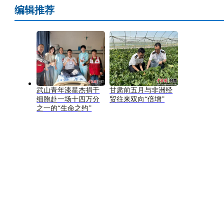
编辑推荐
武山青年漆星杰捐干
甘肃前五月与非洲经
细胞赴一场十四万分
贸往来双向“倍增”
之一的“生命之约”