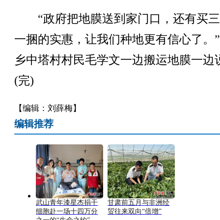
“政府把地膜送到家门口，还有买三
一捆的实惠，让我们种地更有信心了。
乡中塔村村民毛学文一边搬运地膜一边
(完)
【编辑：刘薛梅】
编辑推荐
武山青年漆星杰捐干
甘肃前五月与非洲经
细胞赴一场十四万分
贸往来双向“倍增”