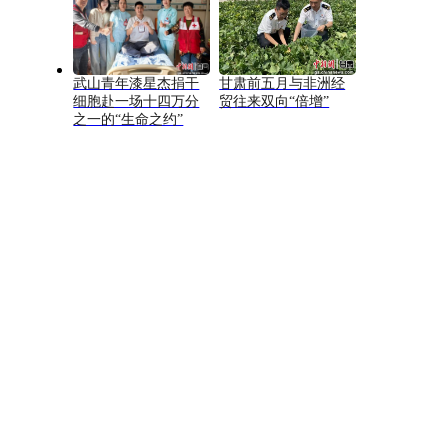
武山青年漆星杰捐干
甘肃前五月与非洲经
细胞赴一场十四万分
贸往来双向“倍增”
之一的“生命之约”