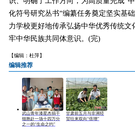
识、明确了工作方向，为高质量完成“
化符号研究丛书”编纂任务奠定坚实基
力学校更好地传承弘扬中华优秀传统文
牢中华民族共同体意识。(完)
【编辑：杜萍】
编辑推荐
武山青年漆星杰捐干
甘肃前五月与非洲经
细胞赴一场十四万分
贸往来双向“倍增”
之一的“生命之约”