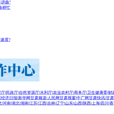
奋进曲”
春耕忙
速度?
建厅
|
民政厅
|
自然资源厅
|
水利厅
|
农业农村厅
|
商务厅
|
卫生健康委
|
财
肃经济日报
|
新华网甘肃频道
|
人民网甘肃视窗
|
中广网甘肃快讯
|
甘肃
北
|
河南
|
湖北
|
湖南
|
江苏
|
江西
|
吉林
|
辽宁
|
山东
|
山西
|
陕西
|
上海
|
四川
|
香