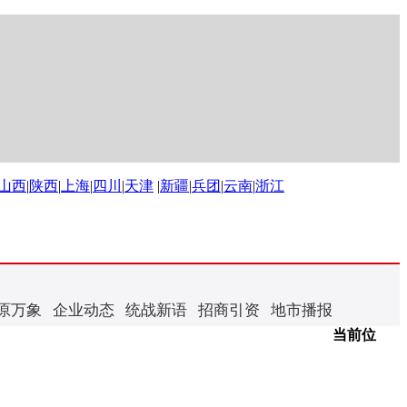
山西
|
陕西
|
上海
|
四川
|
天津
|
新疆
|
兵团
|
云南
|
浙江
原万象
企业动态
统战新语
招商引资
地市播报
当前位