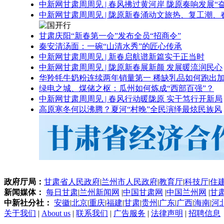
中新网甘肃周周见 | 春风拂过黄河岸 陇原奏响发展“
中新网甘肃周周见 | 陇原新春涌动文旅热、复工潮、
甘肃庆阳“新春第一会”发布全员“招商令”
秦安清汤面：一碗“山清水秀”的匠心传承
中新网甘肃周周见 | 新春启航谱新篇实干正当时
中新网甘肃周周见 | 陇原新春展新颜 发展暖流润民心
华羚牦牛奶粉连续两年销量第一 稀缺乳品如何跑出加
绿电之城、煤储之枢：瓜州如何炼成“西部百强”？
中新网甘肃周周见 | 春风行动暖陇原 实干笃行开新局
高原寒冬何以沸腾？夏河“村晚”全民演绎最炫民族风
政府厅局：
甘肃省人民政府
|
兰州市人民政府
|
教育厅
|
科技厅
|
住
新闻媒体：
每日甘肃
|
兰州新闻网
|
中国甘肃网
|
中国兰州网
|
甘
中新社分社：
安徽
|
北京
|
重庆
|
福建
|
甘肃
|
贵州
|
广东
|
广西
|
海南
|
河
关于我们
|
About us
|
联系我们
|
广告服务
|
法律声明
|
招聘信息