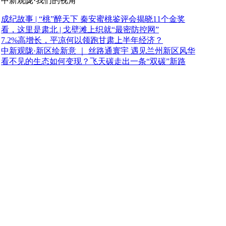
中新观陇·我们的视角
成纪故事 | “桃”醉天下 秦安蜜桃鉴评会揭晓11个金奖
看，这里是肃北 | 戈壁滩上织就“最密防控网”
7.2%高增长，平凉何以领跑甘肃上半年经济？
中新观陇·新区绘新意 ｜ 丝路通寰宇 遇见兰州新区风华
看不见的生态如何变现？飞天碳走出一条“双碳”新路