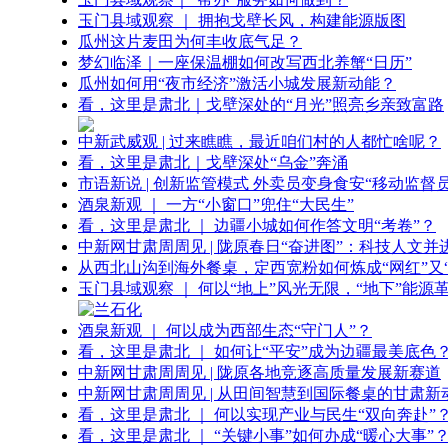
玉门县域观察 ｜ 拥抱戈壁长风，构建能源版图
瓜州这片麦田为何丰收底气足？
梦幻临泽｜一座保温棚如何改写西北养蟹“日历”
瓜州如何用“夜市经济”激活小城发展新动能？
看，这里是肃北｜戈壁深处的“月光”照亮乡亲致富路
中新武威观 | 过来瞧瞧，最近咱们村的人都忙啥呢？
看，这里是肃北｜戈壁深处“乌金”奔涌
市语新说 | 创新监管模式 外卖员变身食安“移动监督员
酒泉新观 ｜ 一方“小窗口”兜住“大民生”
看，这里是肃北 ｜ 边疆小城如何作答文明“考卷”？
中新网甘肃周周见 | 陇原春日“奋进图”：科技人文并
从西北山沟到海外餐桌，定西宽粉如何炼成“网红”又“
玉门县域观察 ｜ 何以“地上”风光无限，“地下”能源
酒泉新观 ｜ 何以成为西部生态“守门人”？
看，这里是肃北 ｜ 如何让“平安”成为边疆最美底色
中新网甘肃周周见 | 陇原各地竞逐高质量发展新赛道
中新网甘肃周周见 | 从田间智慧到国际餐桌的甘肃新
看，这里是肃北 ｜ 何以实现产业与民生“双向奔赴”
看，这里是肃北 ｜ “关键小事”如何办成“暖心大事”