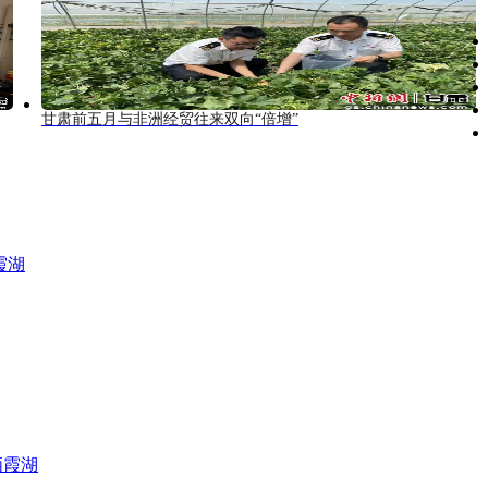
甘肃前五月与非洲经贸往来双向“倍增”
霞湖
栖霞湖