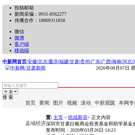
投稿邮箱
新闻采编：0931-8562277
传播合作：18909311858
微信
微博
客户端
移动端
中新网首页
|
安徽
|
北京
|
重庆
|
福建
|
甘肃
|
贵州
|
广东
|
广西
|
海南
|
河北
|
2026年08月07日
搜 索
首页
要闻
图片
视频
滚动
中新观陇
本网专
置:
主页
>
统战新语
> 正文内容
县域经济
深圳市甘肃白银商会投资基金和助学基金
发布时间：
2026年03月26日 14:23