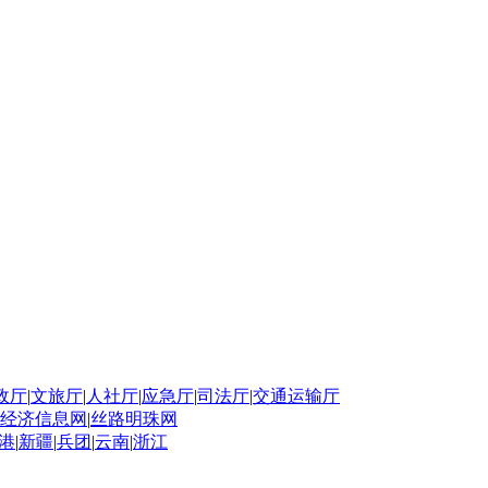
政厅
|
文旅厅
|
人社厅
|
应急厅
|
司法厅
|
交通运输厅
经济信息网
|
丝路明珠网
港
|
新疆
|
兵团
|
云南
|
浙江