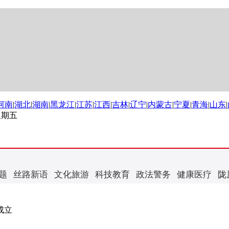
河南
|
湖北
|
湖南
|
黑龙江
|
江苏
|
江西
|
吉林
|
辽宁
|
内蒙古
|
宁夏
|
青海
|
山东
|
 星期五
题
丝路新语
文化旅游
科技教育
政法警务
健康医疗
陇
成立