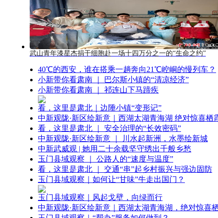
武山青年漆星杰捐干细胞赴一场十四万分之一的“生命之约”
40℃的西安，谁在搭乘一趟奔向21℃崆峒的慢列车？
小新带你看肃南 ｜ 巴尔斯小镇的“清凉经济”
小新带你看肃南 ｜ 祁连山下马蹄疾
看，这里是肃北｜边陲小镇“变形记”
中新观陇·新区绘新意｜西湖太湖青海湖 绝对惊喜栖
看，这里是肃北 ｜ 安全治理的“长效密码”
中新观陇·新区绘新意 ｜ 川水起新洲，水墨绘新城
中新武威观 | 她用二十余载坚守绣出千般乡愁
玉门县域观察 ｜ 公路人的“速度与温度”
看，这里是肃北 ｜ 交通“串”起乡村振兴与强边固防
玉门县域观察｜如何让“甘味”牛走出国门？
玉门县域观察｜风起戈壁，向绿而行
中新观陇·新区绘新意｜西湖太湖青海湖，绝对惊喜
玉门县域观察｜“帮办”服务如何做到？