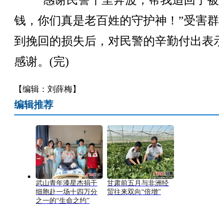
“感谢民警千里奔波，帮我追回了被
钱，你们真是老百姓的守护神！”受害
到挽回的损失后，对民警的辛勤付出表
感谢。(完)
【编辑：刘薛梅】
编辑推荐
武山青年漆星杰捐干
甘肃前五月与非洲经
细胞赴一场十四万分
贸往来双向“倍增”
之一的“生命之约”