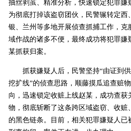
抽丝剥茧、精准分析，快速锁定犯罪嫌
为彻底打掉该盗窃团伙，民警辗转定西
银、兰州等多地开展侦查抓捕工作，克
域作战的诸多不便，最终成功将犯罪嫌
某抓获归案。
抓获嫌疑人后，民警坚持“由证到供
挖扩线”的侦查思路，顺藤摸瓜追查赃
向，迅速锁定收赃上线赵某，成功查获
物，彻底斩断了这条跨区域盗窃、收赃
的黑色链条。目前，相关犯罪嫌疑人已