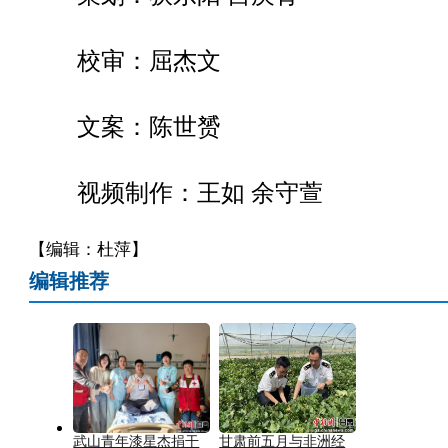
校审：屈杰文
文案：陈世赟
视频制作：王如 余守萱
【编辑：杜萍】
编辑推荐
武山青年漆星杰捐干
甘肃前五月与非洲经