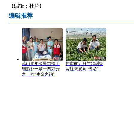
【编辑：杜萍】
编辑推荐
武山青年漆星杰捐干
甘肃前五月与非洲经
细胞赴一场十四万分
贸往来双向“倍增”
之一的“生命之约”