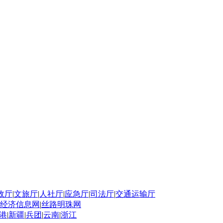
政厅
|
文旅厅
|
人社厅
|
应急厅
|
司法厅
|
交通运输厅
经济信息网
|
丝路明珠网
港
|
新疆
|
兵团
|
云南
|
浙江