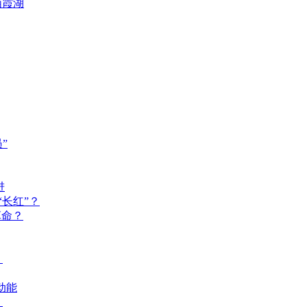
栖霞湖
”
进
长红”？
革命？
？
动能
？