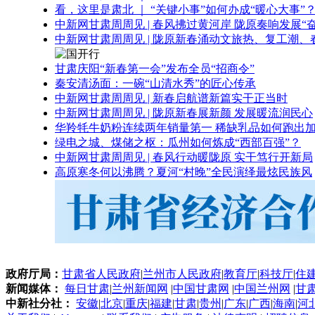
看，这里是肃北 ｜ “关键小事”如何办成“暖心大事”
中新网甘肃周周见 | 春风拂过黄河岸 陇原奏响发展“
中新网甘肃周周见 | 陇原新春涌动文旅热、复工潮、
甘肃庆阳“新春第一会”发布全员“招商令”
秦安清汤面：一碗“山清水秀”的匠心传承
中新网甘肃周周见 | 新春启航谱新篇实干正当时
中新网甘肃周周见 | 陇原新春展新颜 发展暖流润民心
华羚牦牛奶粉连续两年销量第一 稀缺乳品如何跑出加
绿电之城、煤储之枢：瓜州如何炼成“西部百强”？
中新网甘肃周周见 | 春风行动暖陇原 实干笃行开新局
高原寒冬何以沸腾？夏河“村晚”全民演绎最炫民族风
政府厅局：
甘肃省人民政府
|
兰州市人民政府
|
教育厅
|
科技厅
|
住
新闻媒体：
每日甘肃
|
兰州新闻网
|
中国甘肃网
|
中国兰州网
|
甘
中新社分社：
安徽
|
北京
|
重庆
|
福建
|
甘肃
|
贵州
|
广东
|
广西
|
海南
|
河