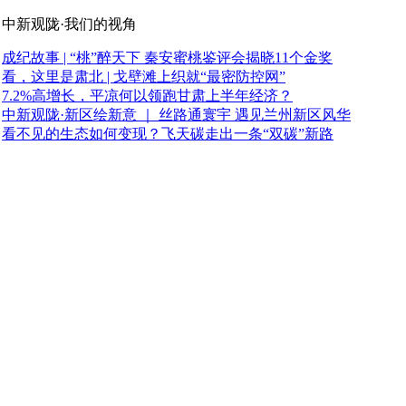
中新观陇·我们的视角
成纪故事 | “桃”醉天下 秦安蜜桃鉴评会揭晓11个金奖
看，这里是肃北 | 戈壁滩上织就“最密防控网”
7.2%高增长，平凉何以领跑甘肃上半年经济？
中新观陇·新区绘新意 ｜ 丝路通寰宇 遇见兰州新区风华
看不见的生态如何变现？飞天碳走出一条“双碳”新路