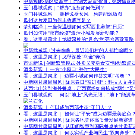
中新观陇·新区绘新意｜西湖太湖青海湖，绝对惊喜
玉门县域观察｜“帮办”服务如何做到？
玉门县域观察 ｜ 拥抱戈壁长风，构建能源版图
瓜州这片麦田为何丰收底气足？
梦幻临泽｜一座保温棚如何改写西北养蟹“日历”
瓜州如何用“夜市经济”激活小城发展新动能？
看，这里是肃北｜戈壁深处的“月光”照亮乡亲致富路
中新武威观 | 过来瞧瞧，最近咱们村的人都忙啥呢？
看，这里是肃北｜戈壁深处“乌金”奔涌
市语新说 | 创新监管模式 外卖员变身食安“移动监督员
酒泉新观 ｜ 一方“小窗口”兜住“大民生”
看，这里是肃北 ｜ 边疆小城如何作答文明“考卷”？
中新网甘肃周周见 | 陇原春日“奋进图”：科技人文并
从西北山沟到海外餐桌，定西宽粉如何炼成“网红”又“
玉门县域观察 ｜ 何以“地上”风光无限，“地下”能源
酒泉新观 ｜ 何以成为西部生态“守门人”？
看，这里是肃北 ｜ 如何让“平安”成为边疆最美底色
中新网甘肃周周见 | 陇原各地竞逐高质量发展新赛道
中新网甘肃周周见 | 从田间智慧到国际餐桌的甘肃新
看，这里是肃北 ｜ 何以实现产业与民生“双向奔赴”