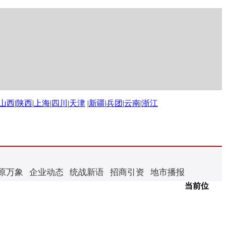
山西
|
陕西
|
上海
|
四川
|
天津
|
新疆
|
兵团
|
云南
|
浙江
原万象
企业动态
统战新语
招商引资
地市播报
当前位