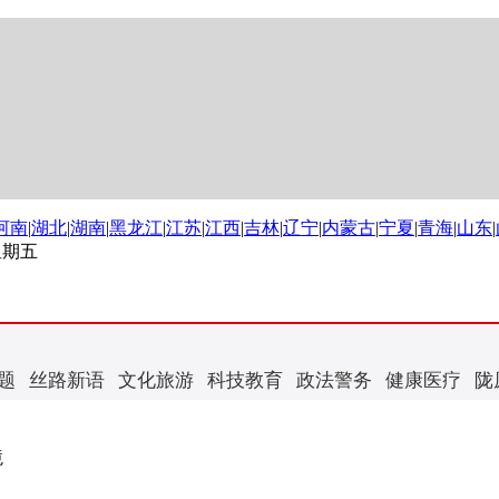
河南
|
湖北
|
湖南
|
黑龙江
|
江苏
|
江西
|
吉林
|
辽宁
|
内蒙古
|
宁夏
|
青海
|
山东
|
 星期五
题
丝路新语
文化旅游
科技教育
政法警务
健康医疗
陇
境