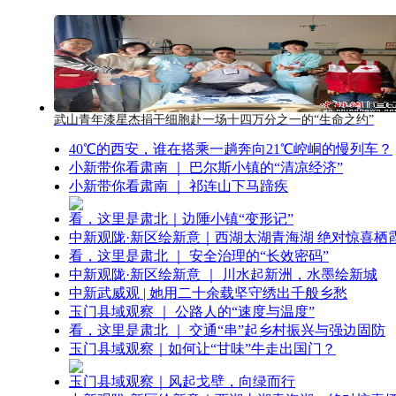
武山青年漆星杰捐干细胞赴一场十四万分之一的“生命之约”
40℃的西安，谁在搭乘一趟奔向21℃崆峒的慢列车？
小新带你看肃南 ｜ 巴尔斯小镇的“清凉经济”
小新带你看肃南 ｜ 祁连山下马蹄疾
看，这里是肃北｜边陲小镇“变形记”
中新观陇·新区绘新意｜西湖太湖青海湖 绝对惊喜栖
看，这里是肃北 ｜ 安全治理的“长效密码”
中新观陇·新区绘新意 ｜ 川水起新洲，水墨绘新城
中新武威观 | 她用二十余载坚守绣出千般乡愁
玉门县域观察 ｜ 公路人的“速度与温度”
看，这里是肃北 ｜ 交通“串”起乡村振兴与强边固防
玉门县域观察｜如何让“甘味”牛走出国门？
玉门县域观察｜风起戈壁，向绿而行