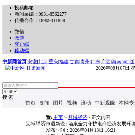
投稿邮箱
新闻采编：0931-8562277
传播合作：18909311858
微信
微博
客户端
移动端
中新网首页
|
安徽
|
北京
|
重庆
|
福建
|
甘肃
|
贵州
|
广东
|
广西
|
海南
|
河北
|
2026年08月07日
搜 索
首页
要闻
图片
视频
滚动
中新观陇
本网专
置:
主页
>
县域经济
> 正文内容
县域经济
市语新说 | 酒泉全力守护电商经济发展环
发布时间：
2026年04月13日 16:21