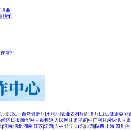
？
奋进曲”
春耕忙
速度?
建厅
|
民政厅
|
自然资源厅
|
水利厅
|
农业农村厅
|
商务厅
|
卫生健康委
|
财
肃经济日报
|
新华网甘肃频道
|
人民网甘肃视窗
|
中广网甘肃快讯
|
甘肃
北
|
河南
|
湖北
|
湖南
|
江苏
|
江西
|
吉林
|
辽宁
|
山东
|
山西
|
陕西
|
上海
|
四川
|
香