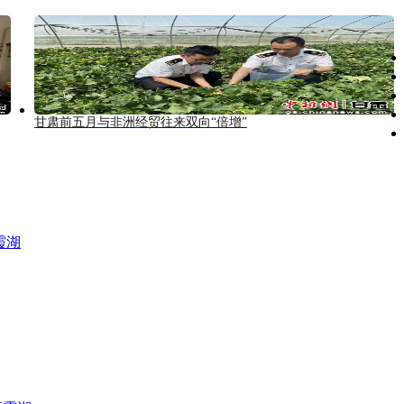
甘肃前五月与非洲经贸往来双向“倍增”
霞湖