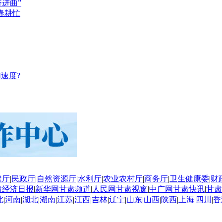
奋进曲”
春耕忙
速度?
建厅
|
民政厅
|
自然资源厅
|
水利厅
|
农业农村厅
|
商务厅
|
卫生健康委
|
财
肃经济日报
|
新华网甘肃频道
|
人民网甘肃视窗
|
中广网甘肃快讯
|
甘肃
北
|
河南
|
湖北
|
湖南
|
江苏
|
江西
|
吉林
|
辽宁
|
山东
|
山西
|
陕西
|
上海
|
四川
|
香