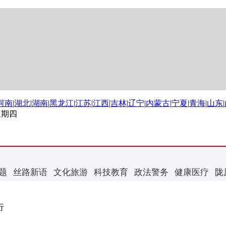
河南
|
湖北
|
湖南
|
黑龙江
|
江苏
|
江西
|
吉林
|
辽宁
|
内蒙古
|
宁夏
|
青海
|
山东
|
 星期四
题
丝路新语
文化旅游
科技教育
政法警务
健康医疗
陇
行