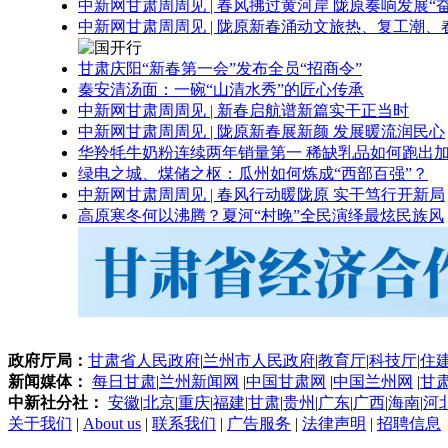
中新网甘肃周周见 | 春风拂过黄河岸 陇原奏响发展“
中新网甘肃周周见 | 陇原新春涌动文旅热、复工潮、
甘肃庆阳“新春第一会”发布全员“招商令”
秦安清汤面：一碗“山清水秀”的匠心传承
中新网甘肃周周见 | 新春启航谱新篇实干正当时
中新网甘肃周周见 | 陇原新春展新颜 发展暖流润民心
华羚牦牛奶粉连续两年销量第一 稀缺乳品如何跑出加
绿电之城、煤储之枢：瓜州如何炼成“西部百强”？
中新网甘肃周周见 | 春风行动暖陇原 实干笃行开新局
高原寒冬何以沸腾？夏河“村晚”全民演绎最炫民族风
政府厅局：
甘肃省人民政府
|
兰州市人民政府
|
教育厅
|
科技厅
|
住
新闻媒体：
每日甘肃
|
兰州新闻网
|
中国甘肃网
|
中国兰州网
|
甘
中新社分社：
安徽
|
北京
|
重庆
|
福建
|
甘肃
|
贵州
|
广东
|
广西
|
海南
|
河
关于我们
|
About us
|
联系我们
|
广告服务
|
法律声明
|
招聘信息