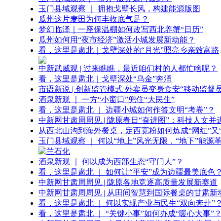
玉门县域观察 ｜ 拥抱戈壁长风，构建能源版图
瓜州这片麦田为何丰收底气足？
梦幻临泽｜一座保温棚如何改写西北养蟹“日历”
瓜州如何用“夜市经济”激活小城发展新动能？
看，这里是肃北｜戈壁深处的“月光”照亮乡亲致富路
中新武威观 | 过来瞧瞧，最近咱们村的人都忙啥呢？
看，这里是肃北｜戈壁深处“乌金”奔涌
市语新说 | 创新监管模式 外卖员变身食安“移动监督员
酒泉新观 ｜ 一方“小窗口”兜住“大民生”
看，这里是肃北 ｜ 边疆小城如何作答文明“考卷”？
中新网甘肃周周见 | 陇原春日“奋进图”：科技人文并
从西北山沟到海外餐桌，定西宽粉如何炼成“网红”又“
玉门县域观察 ｜ 何以“地上”风光无限，“地下”能源
酒泉新观 ｜ 何以成为西部生态“守门人”？
看，这里是肃北 ｜ 如何让“平安”成为边疆最美底色
中新网甘肃周周见 | 陇原各地竞逐高质量发展新赛道
中新网甘肃周周见 | 从田间智慧到国际餐桌的甘肃新
看，这里是肃北 ｜ 何以实现产业与民生“双向奔赴”
看，这里是肃北 ｜ “关键小事”如何办成“暖心大事”