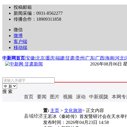
投稿邮箱
新闻采编：0931-8562277
传播合作：18909311858
微信
微博
客户端
移动端
中新网首页
|
安徽
|
北京
|
重庆
|
福建
|
甘肃
|
贵州
|
广东
|
广西
|
海南
|
河北
|
2026年08月06日
搜 索
首页
要闻
图片
视频
滚动
中新观陇
本网专
置:
主页
>
文化旅游
> 正文内容
县域经济
王若冰《秦岭传》首发暨研讨会在天水举
发布时间：
2026年04月23日 14:58