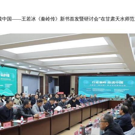
中国——王若冰《秦岭传》新书首发暨研讨会”在甘肃天水师范