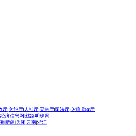
政厅
|
文旅厅
|
人社厅
|
应急厅
|
司法厅
|
交通运输厅
经济信息网
|
丝路明珠网
港
|
新疆
|
兵团
|
云南
|
浙江