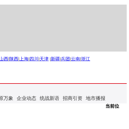
山西
|
陕西
|
上海
|
四川
|
天津
|
新疆
|
兵团
|
云南
|
浙江
原万象
企业动态
统战新语
招商引资
地市播报
当前位