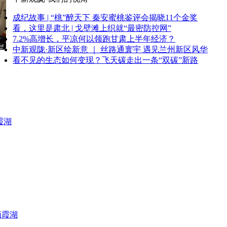
成纪故事 | “桃”醉天下 秦安蜜桃鉴评会揭晓11个金奖
看，这里是肃北 | 戈壁滩上织就“最密防控网”
7.2%高增长，平凉何以领跑甘肃上半年经济？
中新观陇·新区绘新意 ｜ 丝路通寰宇 遇见兰州新区风华
看不见的生态如何变现？飞天碳走出一条“双碳”新路
霞湖
栖霞湖