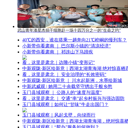
武山青年漆星杰捐干细胞赴一场十四万分之一的“生命之约”
40℃的西安，谁在搭乘一趟奔向21℃崆峒的慢列车？
小新带你看肃南 ｜ 巴尔斯小镇的“清凉经济”
小新带你看肃南 ｜ 祁连山下马蹄疾
看，这里是肃北｜边陲小镇“变形记”
中新观陇·新区绘新意｜西湖太湖青海湖 绝对惊喜栖
看，这里是肃北 ｜ 安全治理的“长效密码”
中新观陇·新区绘新意 ｜ 川水起新洲，水墨绘新城
中新武威观 | 她用二十余载坚守绣出千般乡愁
玉门县域观察 ｜ 公路人的“速度与温度”
看，这里是肃北 ｜ 交通“串”起乡村振兴与强边固防
玉门县域观察｜如何让“甘味”牛走出国门？
玉门县域观察｜风起戈壁，向绿而行
中新观陇·新区绘新意｜西湖太湖青海湖，绝对惊喜
玉门县域观察｜“帮办”服务如何做到？