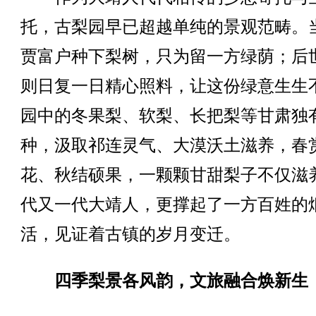
托，古梨园早已超越单纯的景观范畴。
贾富户种下梨树，只为留一方绿荫；后
则日复一日精心照料，让这份绿意生生
园中的冬果梨、软梨、长把梨等甘肃独
种，汲取祁连灵气、大漠沃土滋养，春
花、秋结硕果，一颗颗甘甜梨子不仅滋
代又一代大靖人，更撑起了一方百姓的
活，见证着古镇的岁月变迁。
四季梨景各风韵，文旅融合焕新生