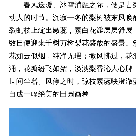
春风送暖、冰雪消融之际，便是古
动人的时节。沉寂一冬的梨树被东风唤
裂虬枝上绽出嫩蕊，素白花瓣层层舒展
数日便迎来千树万树梨花盛放的盛景。
花如云似烟，纯净无瑕；微风拂过，花
涌，花瓣纷飞如絮，淡淡梨香沁人心脾
世间尘嚣。风停之时，琼枝素蕊映澄澈
自成一幅绝美的田园画卷。