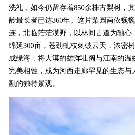
洗礼，如今仍留存着850余株古梨树，
龄最长者已达360年。这片梨园南依巍
连，北临茫茫漠野，以林间古道为轴心
绵延300亩，苍劲虬枝刺破云天，浓密
成绿海，将大漠的雄浑壮阔与江南的温
完美相融，成为河西走廊罕见的生态与
融的独特景观。