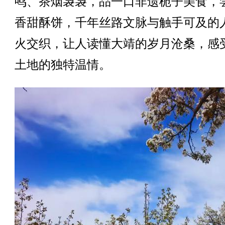
鸣、茶烟袅袅，品一口非遗栀子美食，
香甜酥饼，千年丝路文脉与触手可及的
火交织，让人读懂大靖的岁月沧桑，感
土地的独特温情。