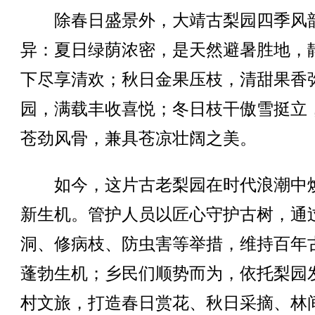
除春日盛景外，大靖古梨园四季风
异：夏日绿荫浓密，是天然避暑胜地，
下尽享清欢；秋日金果压枝，清甜果香
园，满载丰收喜悦；冬日枝干傲雪挺立
苍劲风骨，兼具苍凉壮阔之美。
如今，这片古老梨园在时代浪潮中
新生机。管护人员以匠心守护古树，通
洞、修病枝、防虫害等举措，维持百年
蓬勃生机；乡民们顺势而为，依托梨园
村文旅，打造春日赏花、秋日采摘、林