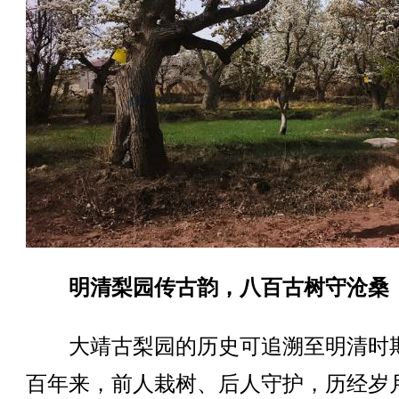
明清梨园传古韵，八百古树守沧桑
大靖古梨园的历史可追溯至明清时
百年来，前人栽树、后人守护，历经岁