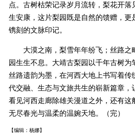
点。古树枯荣记录岁月流转，梨花开落
生安康，这片梨园既是自然的馈赠，更
镌刻的文脉印记。
大漠之南，梨雪年年纷飞；丝路之
园生生不息。大靖古梨园以千年古树为
丝路遗韵为墨，在河西大地上书写着传
代交融、生态与文旅共生的崭新篇章，
看见河西走廊除雄关漫道之外，还有这
无尽春光与温柔的温婉天地。（完）
【编辑：杨娜】