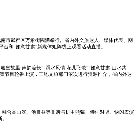
陇南市武都区万象街圆满举行。省内外文旅达人、媒体代表、网
体平台和“如意甘肃”新媒体矩阵线上观看活动直播。
故里·声韵流长”“渭水风情·花儿飞歌”“如意甘肃·山水共
歌舞节目轮番上演，三地文旅部门依次进行资源推介，省内外达
，融合高山戏、池哥昼等非遗与机甲熊猫、诗词对唱、快闪表演
断。