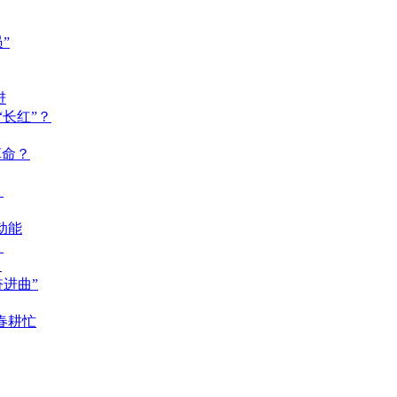
”
进
长红”？
革命？
？
动能
？
？
奋进曲”
春耕忙