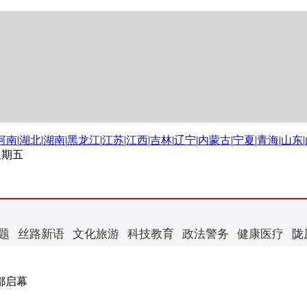
河南
|
湖北
|
湖南
|
黑龙江
|
江苏
|
江西
|
吉林
|
辽宁
|
内蒙古
|
宁夏
|
青海
|
山东
|
 星期五
题
丝路新语
文化旅游
科技教育
政法警务
健康医疗
陇
都启幕