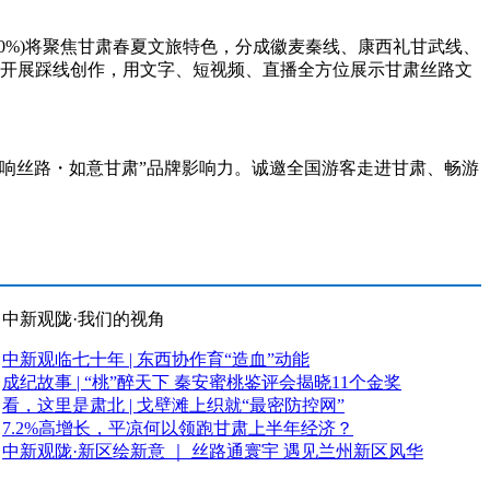
0%)将聚焦甘肃春夏文旅特色，分成徽麦秦线、康西礼甘武线、
区开展踩线创作，用文字、短视频、直播全方位展示甘肃丝路文
响丝路・如意甘肃”品牌影响力。诚邀全国游客走进甘肃、畅游
中新观陇·我们的视角
中新观临七十年 | 东西协作育“造血”动能
成纪故事 | “桃”醉天下 秦安蜜桃鉴评会揭晓11个金奖
看，这里是肃北 | 戈壁滩上织就“最密防控网”
7.2%高增长，平凉何以领跑甘肃上半年经济？
中新观陇·新区绘新意 ｜ 丝路通寰宇 遇见兰州新区风华