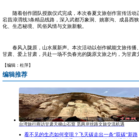
随着创作团队授旗仪式完成，本次春夏文旅创作宣传活动正式启
宕昌漳渭线3条精品线路，深入武都万象洞、姚寨沟、成县西
化、生态秘境、民俗风情与文旅新貌。
春风入陇原，山水展新声。本次活动以创作赋能文旅传播、以
甘肃、爱上甘肃，共赴一场不负春光的陇原文旅之约，为甘肃
【编辑：杜萍】
编辑推荐
台湾旅行商访甘肃天梯山石窟 觅两岸丝路文旅交流机遇
看不见的生态如何变现？飞天碳走出一条“双碳”新路