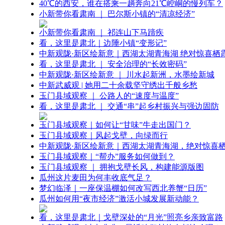
40℃的西安，谁在搭乘一趟奔向21℃崆峒的慢列车？
小新带你看肃南 ｜ 巴尔斯小镇的“清凉经济”
小新带你看肃南 ｜ 祁连山下马蹄疾
看，这里是肃北｜边陲小镇“变形记”
中新观陇·新区绘新意｜西湖太湖青海湖 绝对惊喜栖
看，这里是肃北 ｜ 安全治理的“长效密码”
中新观陇·新区绘新意 ｜ 川水起新洲，水墨绘新城
中新武威观 | 她用二十余载坚守绣出千般乡愁
玉门县域观察 ｜ 公路人的“速度与温度”
看，这里是肃北 ｜ 交通“串”起乡村振兴与强边固防
玉门县域观察｜如何让“甘味”牛走出国门？
玉门县域观察｜风起戈壁，向绿而行
中新观陇·新区绘新意｜西湖太湖青海湖，绝对惊喜
玉门县域观察｜“帮办”服务如何做到？
玉门县域观察 ｜ 拥抱戈壁长风，构建能源版图
瓜州这片麦田为何丰收底气足？
梦幻临泽｜一座保温棚如何改写西北养蟹“日历”
瓜州如何用“夜市经济”激活小城发展新动能？
看，这里是肃北｜戈壁深处的“月光”照亮乡亲致富路