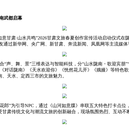
陇南武都启幕
甘肃·山水共鸣”2026甘肃文旅春夏创作宣传活动启动仪式在
5万网友通过新华网、央广网、新甘肃、奔流新闻、凤凰网等主流媒
声、舞、景”三维表达与智能科技，分“山水陇南・歌迎宾朋”“羲皇
。《对话陇南》《天水欢迎你》《恍然花儿开》《娥嫚》等特色
南、天水、定西三市的文旅魅力。
花郎”为引导NPC，通过《山河如意牒》串联五大特色打卡点位
受甘肃传统文化与潮流文旅的创新融合，现场氛围热烈、互动不