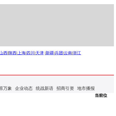
山西
|
陕西
|
上海
|
四川
|
天津
|
新疆
|
兵团
|
云南
|
浙江
原万象
企业动态
统战新语
招商引资
地市播报
当前位