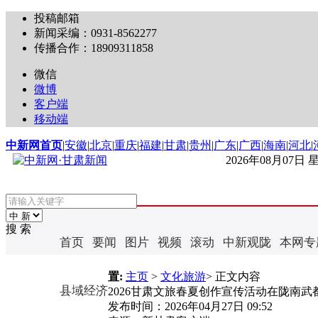
投稿邮箱
新闻采编：0931-8562277
传播合作：18909311858
微信
微博
客户端
移动端
中新网首页
|
安徽
|
北京
|
重庆
|
福建
|
甘肃
|
贵州
|
广东
|
广西
|
海南
|
河北
|
2026年08月07日
搜 索
首页
要闻
图片
视频
滚动
中新观陇
本网专
置:
主页
>
文化旅游
> 正文内容
县域经济
2026甘肃文旅春夏创作宣传活动在陇南武
发布时间：
2026年04月27日 09:52