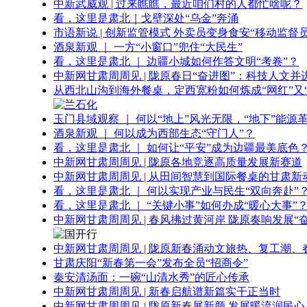
中新武威观 | 过来瞧瞧，最近咱们村的人都忙啥呢？
看，这里是肃北｜戈壁深处“乌金”奔涌
市语新说 | 创新监管模式 外卖员变身食安“移动监督员
酒泉新观 ｜ 一方“小窗口”兜住“大民生”
看，这里是肃北 ｜ 边疆小城如何作答文明“考卷”？
中新网甘肃周周见 | 陇原春日“奋进图”：科技人文并
从西北山沟到海外餐桌，定西宽粉如何炼成“网红”又“
玉门县域观察 ｜ 何以“地上”风光无限，“地下”能源
酒泉新观 ｜ 何以成为西部生态“守门人”？
看，这里是肃北 ｜ 如何让“平安”成为边疆最美底色
中新网甘肃周周见 | 陇原各地竞逐高质量发展新赛道
中新网甘肃周周见 | 从田间智慧到国际餐桌的甘肃新
看，这里是肃北 ｜ 何以实现产业与民生“双向奔赴”
看，这里是肃北 ｜ “关键小事”如何办成“暖心大事”
中新网甘肃周周见 | 春风拂过黄河岸 陇原奏响发展“
中新网甘肃周周见 | 陇原新春涌动文旅热、复工潮、
甘肃庆阳“新春第一会”发布全员“招商令”
秦安清汤面：一碗“山清水秀”的匠心传承
中新网甘肃周周见 | 新春启航谱新篇实干正当时
中新网甘肃周周见 | 陇原新春展新颜 发展暖流润民心