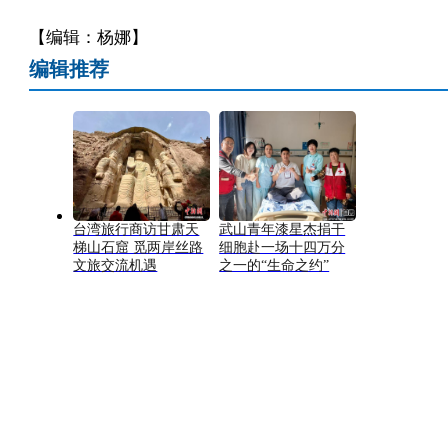
【编辑：杨娜】
编辑推荐
台湾旅行商访甘肃天
武山青年漆星杰捐干
梯山石窟 觅两岸丝路
细胞赴一场十四万分
文旅交流机遇
之一的“生命之约”