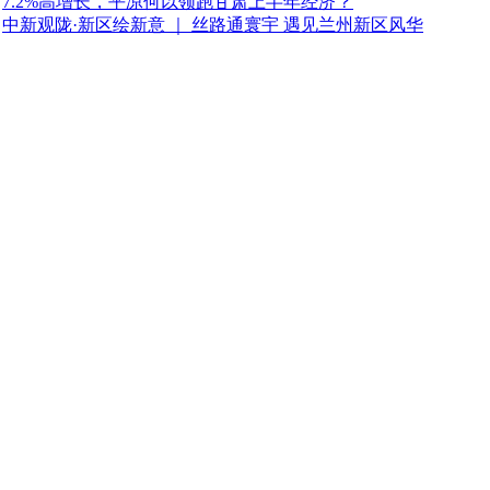
7.2%高增长，平凉何以领跑甘肃上半年经济？
中新观陇·新区绘新意 ｜ 丝路通寰宇 遇见兰州新区风华