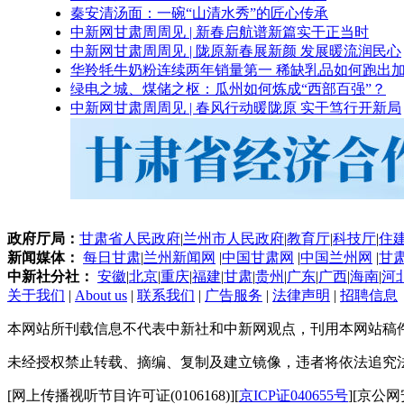
秦安清汤面：一碗“山清水秀”的匠心传承
中新网甘肃周周见 | 新春启航谱新篇实干正当时
中新网甘肃周周见 | 陇原新春展新颜 发展暖流润民心
华羚牦牛奶粉连续两年销量第一 稀缺乳品如何跑出加
绿电之城、煤储之枢：瓜州如何炼成“西部百强”？
中新网甘肃周周见 | 春风行动暖陇原 实干笃行开新局
政府厅局：
甘肃省人民政府
|
兰州市人民政府
|
教育厅
|
科技厅
|
住
新闻媒体：
每日甘肃
|
兰州新闻网
|
中国甘肃网
|
中国兰州网
|
甘
中新社分社：
安徽
|
北京
|
重庆
|
福建
|
甘肃
|
贵州
|
广东
|
广西
|
海南
|
河
关于我们
|
About us
|
联系我们
|
广告服务
|
法律声明
|
招聘信息
本网站所刊载信息不代表中新社和中新网观点，刊用本网站稿
未经授权禁止转载、摘编、复制及建立镜像，违者将依法追究
[网上传播视听节目许可证(0106168)][
京ICP证040655号
][京公网安