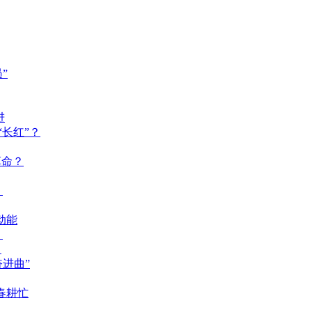
”
进
长红”？
革命？
？
动能
？
？
奋进曲”
春耕忙