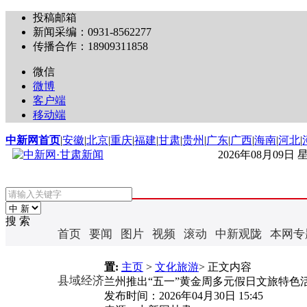
投稿邮箱
新闻采编：0931-8562277
传播合作：18909311858
微信
微博
客户端
移动端
中新网首页
|
安徽
|
北京
|
重庆
|
福建
|
甘肃
|
贵州
|
广东
|
广西
|
海南
|
河北
|
2026年08月09日
搜 索
首页
要闻
图片
视频
滚动
中新观陇
本网专
置:
主页
>
文化旅游
> 正文内容
县域经济
兰州推出“五一”黄金周多元假日文旅特色
发布时间：
2026年04月30日 15:45