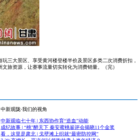
玩三大景区、享受黄河楼登楼半价及景区多类二次消费折扣，
州文旅资源，让赛事流量切实转化为消费销量。（完）
中新观陇·我们的视角
中新观临七十年 | 东西协作育“造血”动能
成纪故事 | “桃”醉天下 秦安蜜桃鉴评会揭晓11个金奖
看，这里是肃北 | 戈壁滩上织就“最密防控网”