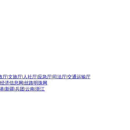
政厅
|
文旅厅
|
人社厅
|
应急厅
|
司法厅
|
交通运输厅
经济信息网
|
丝路明珠网
港
|
新疆
|
兵团
|
云南
|
浙江