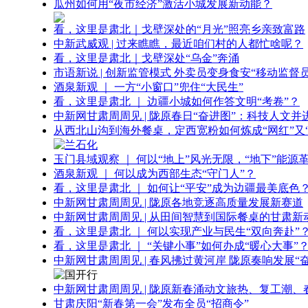
瓜州如何用“夜市经济”激活小城发展新动能？
看，这里是肃北｜戈壁深处的“月光”照亮乡亲致富路
中新武威观 | 过来瞧瞧，最近咱们村的人都忙啥呢？
看，这里是肃北｜戈壁深处“乌金”奔涌
市语新说 | 创新监管模式 外卖员变身食安“移动监督员
酒泉新观 ｜ 一方“小窗口”兜住“大民生”
看，这里是肃北 ｜ 边疆小城如何作答文明“考卷”？
中新网甘肃周周见 | 陇原春日“奋进图”：科技人文并
从西北山沟到海外餐桌，定西宽粉如何炼成“网红”又“
玉门县域观察 ｜ 何以“地上”风光无限，“地下”能源
酒泉新观 ｜ 何以成为西部生态“守门人”？
看，这里是肃北 ｜ 如何让“平安”成为边疆最美底色
中新网甘肃周周见 | 陇原各地竞逐高质量发展新赛道
中新网甘肃周周见 | 从田间智慧到国际餐桌的甘肃新
看，这里是肃北 ｜ 何以实现产业与民生“双向奔赴”
看，这里是肃北 ｜ “关键小事”如何办成“暖心大事”
中新网甘肃周周见 | 春风拂过黄河岸 陇原奏响发展“
中新网甘肃周周见 | 陇原新春涌动文旅热、复工潮、
甘肃庆阳“新春第一会”发布全员“招商令”