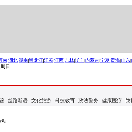
河南
|
湖北
|
湖南
|
黑龙江
|
江苏
|
江西
|
吉林
|
辽宁
|
内蒙古
|
宁夏
|
青海
|
山东
|
 星期日
题
丝路新语
文化旅游
科技教育
政法警务
健康医疗
陇
活动