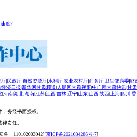
速度?
建厅
|
民政厅
|
自然资源厅
|
水利厅
|
农业农村厅
|
商务厅
|
卫生健康委
|
财
肃经济日报
|
新华网甘肃频道
|
人民网甘肃视窗
|
中广网甘肃快讯
|
甘肃
北
|
河南
|
湖北
|
湖南
|
江苏
|
江西
|
吉林
|
辽宁
|
山东
|
山西
|
陕西
|
上海
|
四川
|
香
件，务经书面授权。
法律责任。
备：110102003042][
京ICP备2021034286号-7
]