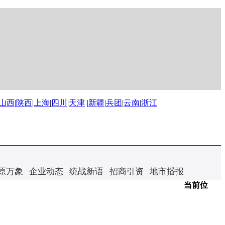
山西
|
陕西
|
上海
|
四川
|
天津
|
新疆
|
兵团
|
云南
|
浙江
原万象
企业动态
统战新语
招商引资
地市播报
当前位