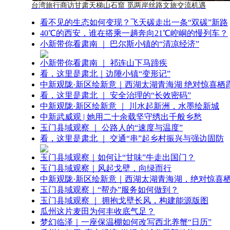
台湾旅行商访甘肃天梯山石窟 觅两岸丝路文旅交流机遇
看不见的生态如何变现？飞天碳走出一条“双碳”新路
40℃的西安，谁在搭乘一趟奔向21℃崆峒的慢列车？
小新带你看肃南 ｜ 巴尔斯小镇的“清凉经济”
小新带你看肃南 ｜ 祁连山下马蹄疾
看，这里是肃北｜边陲小镇“变形记”
中新观陇·新区绘新意｜西湖太湖青海湖 绝对惊喜栖
看，这里是肃北 ｜ 安全治理的“长效密码”
中新观陇·新区绘新意 ｜ 川水起新洲，水墨绘新城
中新武威观 | 她用二十余载坚守绣出千般乡愁
玉门县域观察 ｜ 公路人的“速度与温度”
看，这里是肃北 ｜ 交通“串”起乡村振兴与强边固防
玉门县域观察｜如何让“甘味”牛走出国门？
玉门县域观察｜风起戈壁，向绿而行
中新观陇·新区绘新意｜西湖太湖青海湖，绝对惊喜
玉门县域观察｜“帮办”服务如何做到？
玉门县域观察 ｜ 拥抱戈壁长风，构建能源版图
瓜州这片麦田为何丰收底气足？
梦幻临泽｜一座保温棚如何改写西北养蟹“日历”