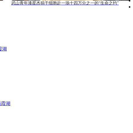
武山青年漆星杰捐干细胞赴一场十四万分之一的“生命之约”
霞湖
栖霞湖