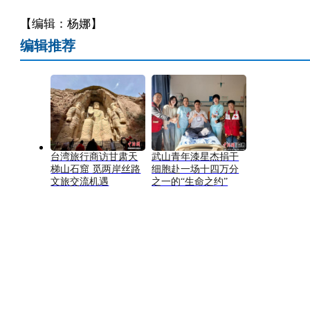
【编辑：杨娜】
编辑推荐
台湾旅行商访甘肃天
武山青年漆星杰捐干
梯山石窟 觅两岸丝路
细胞赴一场十四万分
文旅交流机遇
之一的“生命之约”