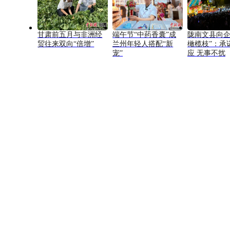
甘肃前五月与非洲经
端午节“中药香囊”成
陇南文县向企
贸往来双向“倍增”
兰州年轻人搭配“新
橄榄枝”：承
宠”
应 无事不扰