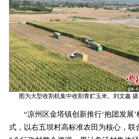
图为大型收割机集中收割青贮玉米。刘文鑫 摄
“凉州区金塔镇创新推行‘抱团发展’
式，以右五坝村高标准农田为核心，联