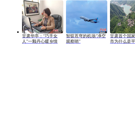
甘肃华亭：“巧手女
智驭苍穹的机场“净空
甘肃首个国
人”一颗丹心暖乡情
观察哨”
市为什么是