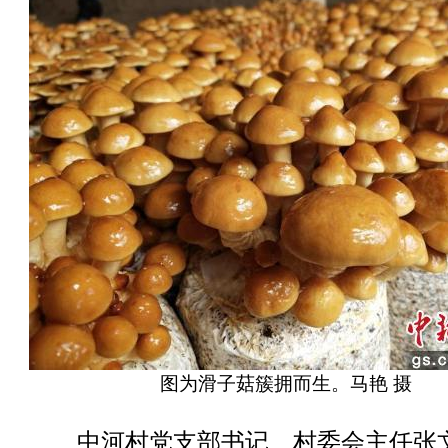
图为滑子菇簇拥而生。马艳 摄
中河村党支部书记、村委会主任张