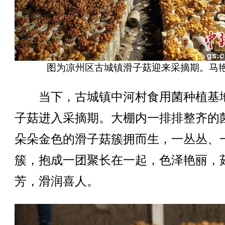
图为凉州区古城镇滑子菇迎来采摘期。马艳
当下，古城镇中河村食用菌种植基
子菇进入采摘期。大棚内一排排整齐的
朵朵金色的滑子菇簇拥而生，一丛丛、
簇，抱成一团聚长在一起，色泽艳丽，
芳，滑润喜人。