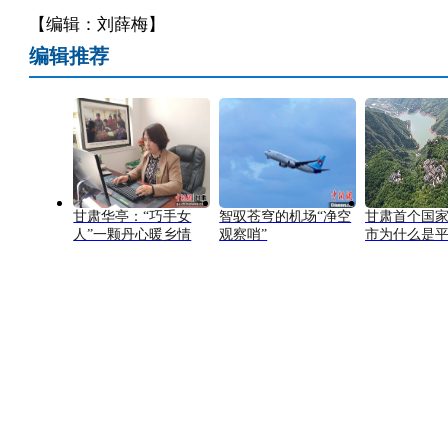
【编辑：刘薛梅】
编辑推荐
甘肃华亭：“巧手女
智驭苍穹的机场“净空
甘肃首个国
人”一颗丹心暖乡情
观察哨”
市为什么是