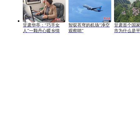
甘肃华亭：“巧手女
智驭苍穹的机场“净空
甘肃首个国
人”一颗丹心暖乡情
观察哨”
市为什么是