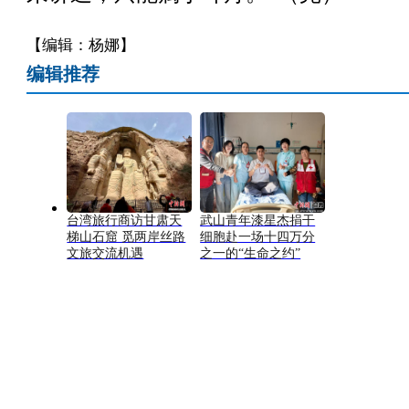
【编辑：杨娜】
编辑推荐
台湾旅行商访甘肃天
武山青年漆星杰捐干
梯山石窟 觅两岸丝路
细胞赴一场十四万分
文旅交流机遇
之一的“生命之约”