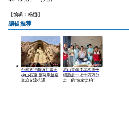
【编辑：杨娜】
编辑推荐
台湾旅行商访甘肃天
武山青年漆星杰捐干
梯山石窟 觅两岸丝路
细胞赴一场十四万分
文旅交流机遇
之一的“生命之约”