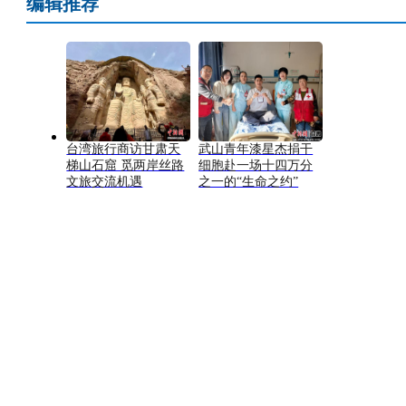
编辑推荐
台湾旅行商访甘肃天
武山青年漆星杰捐干
梯山石窟 觅两岸丝路
细胞赴一场十四万分
文旅交流机遇
之一的“生命之约”