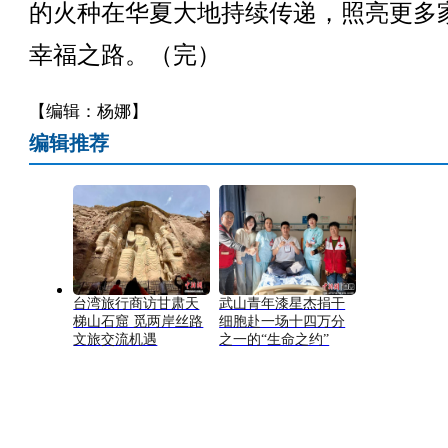
的火种在华夏大地持续传递，照亮更多
幸福之路。（完）
【编辑：杨娜】
编辑推荐
台湾旅行商访甘肃天
武山青年漆星杰捐干
梯山石窟 觅两岸丝路
细胞赴一场十四万分
文旅交流机遇
之一的“生命之约”