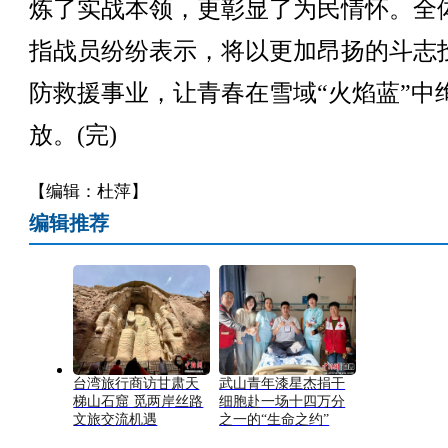
炼了实战本领，更彰显了为民情怀。全
指战员纷纷表示，将以更加昂扬的斗志
防救援事业，让青春在雪域“火焰蓝”中
放。(完)
【编辑：杜萍】
编辑推荐
台湾旅行商访甘肃天
武山青年漆星杰捐干
梯山石窟 觅两岸丝路
细胞赴一场十四万分
文旅交流机遇
之一的“生命之约”