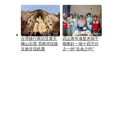
台湾旅行商访甘肃天
武山青年漆星杰捐干
梯山石窟 觅两岸丝路
细胞赴一场十四万分
文旅交流机遇
之一的“生命之约”