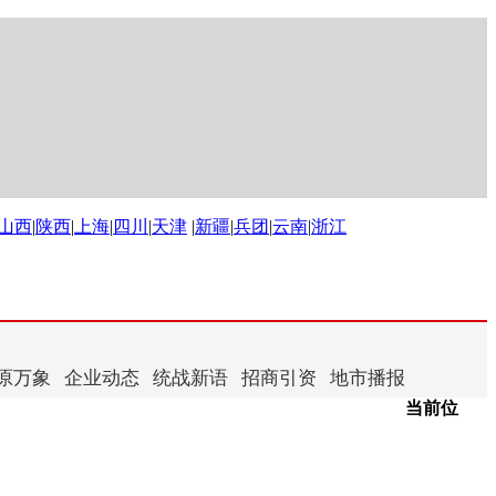
山西
|
陕西
|
上海
|
四川
|
天津
|
新疆
|
兵团
|
云南
|
浙江
原万象
企业动态
统战新语
招商引资
地市播报
当前位