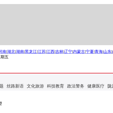
河南
|
湖北
|
湖南
|
黑龙江
|
江苏
|
江西
|
吉林
|
辽宁
|
内蒙古
|
宁夏
|
青海
|
山东
|
 星期五
题
丝路新语
文化旅游
科技教育
政法警务
健康医疗
陇
望