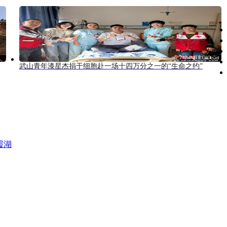
武山青年漆星杰捐干细胞赴一场十四万分之一的“生命之约”
霞湖