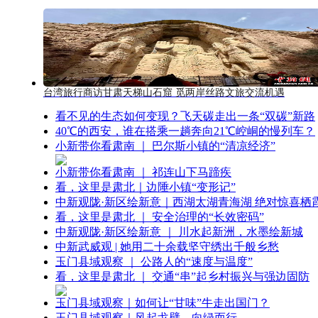
台湾旅行商访甘肃天梯山石窟 觅两岸丝路文旅交流机遇
看不见的生态如何变现？飞天碳走出一条“双碳”新路
40℃的西安，谁在搭乘一趟奔向21℃崆峒的慢列车？
小新带你看肃南 ｜ 巴尔斯小镇的“清凉经济”
小新带你看肃南 ｜ 祁连山下马蹄疾
看，这里是肃北｜边陲小镇“变形记”
中新观陇·新区绘新意｜西湖太湖青海湖 绝对惊喜栖
看，这里是肃北 ｜ 安全治理的“长效密码”
中新观陇·新区绘新意 ｜ 川水起新洲，水墨绘新城
中新武威观 | 她用二十余载坚守绣出千般乡愁
玉门县域观察 ｜ 公路人的“速度与温度”
看，这里是肃北 ｜ 交通“串”起乡村振兴与强边固防
玉门县域观察｜如何让“甘味”牛走出国门？
玉门县域观察｜风起戈壁，向绿而行