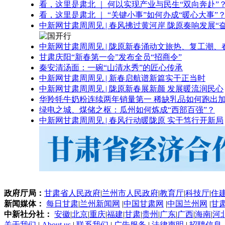
看，这里是肃北 ｜ 何以实现产业与民生“双向奔赴”
看，这里是肃北 ｜ “关键小事”如何办成“暖心大事”
中新网甘肃周周见 | 春风拂过黄河岸 陇原奏响发展“
中新网甘肃周周见 | 陇原新春涌动文旅热、复工潮、
甘肃庆阳“新春第一会”发布全员“招商令”
秦安清汤面：一碗“山清水秀”的匠心传承
中新网甘肃周周见 | 新春启航谱新篇实干正当时
中新网甘肃周周见 | 陇原新春展新颜 发展暖流润民心
华羚牦牛奶粉连续两年销量第一 稀缺乳品如何跑出加
绿电之城、煤储之枢：瓜州如何炼成“西部百强”？
中新网甘肃周周见 | 春风行动暖陇原 实干笃行开新局
政府厅局：
甘肃省人民政府
|
兰州市人民政府
|
教育厅
|
科技厅
|
住
新闻媒体：
每日甘肃
|
兰州新闻网
|
中国甘肃网
|
中国兰州网
|
甘
中新社分社：
安徽
|
北京
|
重庆
|
福建
|
甘肃
|
贵州
|
广东
|
广西
|
海南
|
河
关于我们
|
About us
|
联系我们
|
广告服务
|
法律声明
|
招聘信息