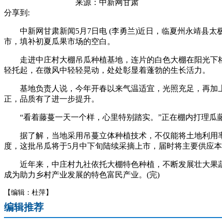
来源：
中新网甘肃
分享到:
中新网甘肃新闻5月7日电 (李勇兰)近日，临夏州永靖县
市，填补初夏瓜果市场的空白。
走进中庄村大棚吊瓜种植基地，连片的白色大棚在阳光下格
轻托起，在微风中轻轻晃动，处处彰显着蓬勃的生长活力。
基地负责人说，今年开春以来气温适宜，光照充足，再加上
正，品质有了进一步提升。
“看着藤蔓一天一个样，心里特别踏实。”正在棚内打理瓜藤
据了解，当地采用吊蔓立体种植技术，不仅能将土地利用率提
度，这批吊瓜将于5月中下旬陆续采摘上市，届时将主要供应
近年来，中庄村九社依托大棚特色种植，不断发展壮大果蔬
成为助力乡村产业发展的特色富民产业。(完)
【编辑：杜萍】
编辑推荐