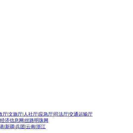
政厅
|
文旅厅
|
人社厅
|
应急厅
|
司法厅
|
交通运输厅
经济信息网
|
丝路明珠网
港
|
新疆
|
兵团
|
云南
|
浙江