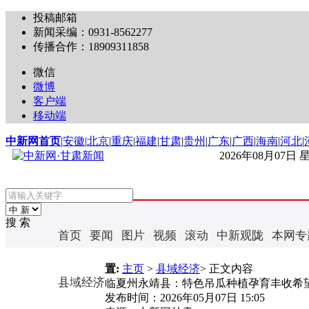
投稿邮箱
新闻采编：0931-8562277
传播合作：18909311858
微信
微博
客户端
移动端
中新网首页
|
安徽
|
北京
|
重庆
|
福建
|
甘肃
|
贵州
|
广东
|
广西
|
海南
|
河北
|
2026年08月07日
搜 索
首页
要闻
图片
视频
滚动
中新观陇
本网专
置:
主页
>
县域经济
> 正文内容
县域经济
临夏州永靖县：特色吊瓜种植孕育丰收希
发布时间：
2026年05月07日 15:05