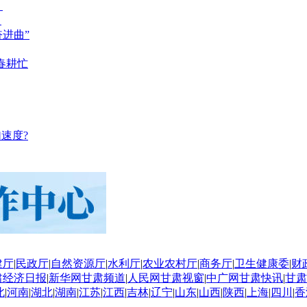
？
？
奋进曲”
春耕忙
速度?
建厅
|
民政厅
|
自然资源厅
|
水利厅
|
农业农村厅
|
商务厅
|
卫生健康委
|
财
肃经济日报
|
新华网甘肃频道
|
人民网甘肃视窗
|
中广网甘肃快讯
|
甘肃
北
|
河南
|
湖北
|
湖南
|
江苏
|
江西
|
吉林
|
辽宁
|
山东
|
山西
|
陕西
|
上海
|
四川
|
香