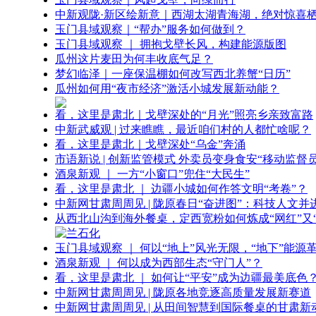
中新观陇·新区绘新意｜西湖太湖青海湖，绝对惊喜
玉门县域观察｜“帮办”服务如何做到？
玉门县域观察 ｜ 拥抱戈壁长风，构建能源版图
瓜州这片麦田为何丰收底气足？
梦幻临泽｜一座保温棚如何改写西北养蟹“日历”
瓜州如何用“夜市经济”激活小城发展新动能？
看，这里是肃北｜戈壁深处的“月光”照亮乡亲致富路
中新武威观 | 过来瞧瞧，最近咱们村的人都忙啥呢？
看，这里是肃北｜戈壁深处“乌金”奔涌
市语新说 | 创新监管模式 外卖员变身食安“移动监督员
酒泉新观 ｜ 一方“小窗口”兜住“大民生”
看，这里是肃北 ｜ 边疆小城如何作答文明“考卷”？
中新网甘肃周周见 | 陇原春日“奋进图”：科技人文并
从西北山沟到海外餐桌，定西宽粉如何炼成“网红”又“
玉门县域观察 ｜ 何以“地上”风光无限，“地下”能源
酒泉新观 ｜ 何以成为西部生态“守门人”？
看，这里是肃北 ｜ 如何让“平安”成为边疆最美底色
中新网甘肃周周见 | 陇原各地竞逐高质量发展新赛道
中新网甘肃周周见 | 从田间智慧到国际餐桌的甘肃新