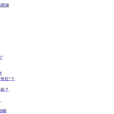
栖霞湖
”
进
长红”？
革命？
？
动能