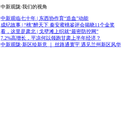
中新观陇·我们的视角
中新观临七十年 | 东西协作育“造血”动能
成纪故事 | “桃”醉天下 秦安蜜桃鉴评会揭晓11个金奖
看，这里是肃北 | 戈壁滩上织就“最密防控网”
7.2%高增长，平凉何以领跑甘肃上半年经济？
中新观陇·新区绘新意 ｜ 丝路通寰宇 遇见兰州新区风华