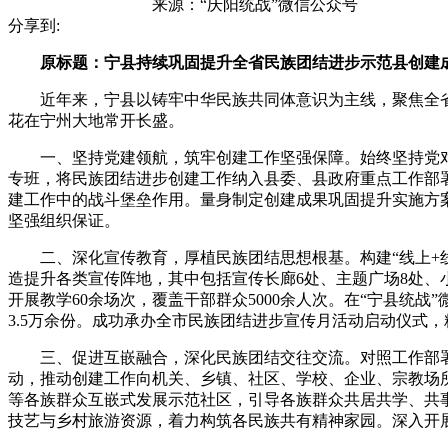
来源：
“庆阳统战”微信公众号
分享到:
原标题：宁县持续巩固提升全省民族团结进步示范县创建
近年来，宁县以铸牢中华民族共同体意识为主线，聚焦全省民
花在宁州大地常开长盛。
一、坚持党建领航，筑牢创建工作坚强保障。始终坚持党对民
专班，将民族团结进步创建工作纳入县委、县政府重点工作部
建工作中的战斗堡垒作用。量身制定创建成果巩固提升实施方
坚强组织保证。
二、深化宣传教育，厚植民族团结思想根基。构建“线上+线
造提升各类宣传阵地，其中包括宣传长廊6处、主题广场8处、小
开展教学60余场次，覆盖干部群众5000余人次。在“宁县统
3.5万余份。成功承办全市民族团结进步宣传月活动启动仪式
三、促进互嵌融合，深化民族团结交往交流。对照工作部署要
动，推动创建工作向机关、乡镇、社区、学校、企业、宗教场
等各族群众互嵌式发展示范社区，引导各族群众共居共学、共
技艺与乡村旅游资源，着力构筑各民族共有精神家园。深入开