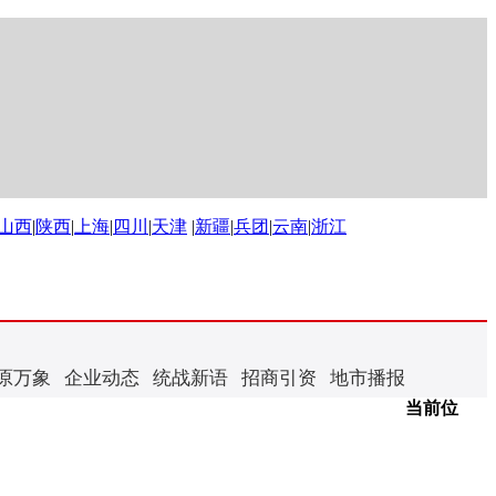
山西
|
陕西
|
上海
|
四川
|
天津
|
新疆
|
兵团
|
云南
|
浙江
原万象
企业动态
统战新语
招商引资
地市播报
当前位