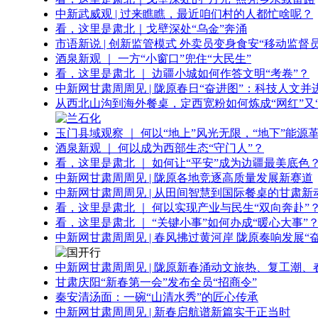
中新武威观 | 过来瞧瞧，最近咱们村的人都忙啥呢？
看，这里是肃北｜戈壁深处“乌金”奔涌
市语新说 | 创新监管模式 外卖员变身食安“移动监督员
酒泉新观 ｜ 一方“小窗口”兜住“大民生”
看，这里是肃北 ｜ 边疆小城如何作答文明“考卷”？
中新网甘肃周周见 | 陇原春日“奋进图”：科技人文并
从西北山沟到海外餐桌，定西宽粉如何炼成“网红”又“
玉门县域观察 ｜ 何以“地上”风光无限，“地下”能源
酒泉新观 ｜ 何以成为西部生态“守门人”？
看，这里是肃北 ｜ 如何让“平安”成为边疆最美底色
中新网甘肃周周见 | 陇原各地竞逐高质量发展新赛道
中新网甘肃周周见 | 从田间智慧到国际餐桌的甘肃新
看，这里是肃北 ｜ 何以实现产业与民生“双向奔赴”
看，这里是肃北 ｜ “关键小事”如何办成“暖心大事”
中新网甘肃周周见 | 春风拂过黄河岸 陇原奏响发展“
中新网甘肃周周见 | 陇原新春涌动文旅热、复工潮、
甘肃庆阳“新春第一会”发布全员“招商令”
秦安清汤面：一碗“山清水秀”的匠心传承
中新网甘肃周周见 | 新春启航谱新篇实干正当时