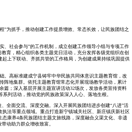
程”为抓手，推动创建工作提质增效、常态长效，让民族团结之
实、社会参与”的工作机制，成立创建工作领导小组与专项工作
习教育，精心组织各类主题党日活动，充分发挥各级党组织在创
建起上下联动、齐抓共管的工作格局，为创建成果持续巩固提供
础。高标准建成宁县铸牢中华民族共同体意识主题教育馆，改
”宣传阵地集群。依托主题教育馆常态化开展现场教学活动，累计
10余篇；深入基层开展主题宣讲活动32场次，发放各类宣传资料
集等系列活动，推动党的民族政策深入人心、落地生根。
、全面交流、深度交融。深入开展民族团结进步创建“八进”活
政执法等重点领域。重点打造新宁镇城关社区、新庄镇庆新社区
生态康养4条民族团结主题文旅线路，深度融合义渠文化、非遗
业带动助力群众增收致富。