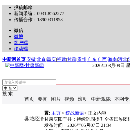
投稿邮箱
新闻采编：0931-8562277
传播合作：18909311858
微信
微博
客户端
移动端
中新网首页
|
安徽
|
北京
|
重庆
|
福建
|
甘肃
|
贵州
|
广东
|
广西
|
海南
|
河北
|
2026年08月09日
搜 索
首页
要闻
图片
视频
滚动
中新观陇
本网专
置:
主页
>
统战新语
> 正文内容
县域经济
甘肃庆阳宁县：持续巩固提升全省民族团
发布时间：
2026年05月07日 21:34