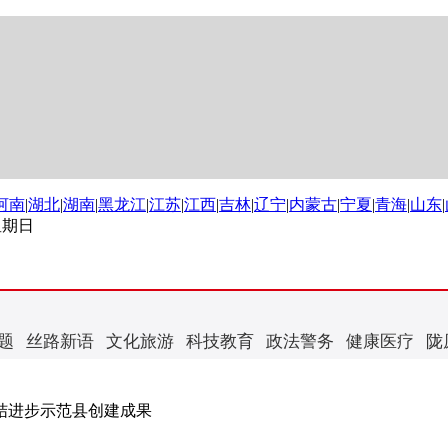
河南
|
湖北
|
湖南
|
黑龙江
|
江苏
|
江西
|
吉林
|
辽宁
|
内蒙古
|
宁夏
|
青海
|
山东
|
 星期日
题
丝路新语
文化旅游
科技教育
政法警务
健康医疗
陇
结进步示范县创建成果