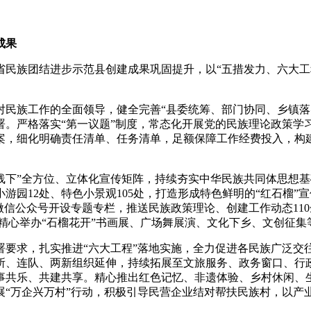
成果
族团结进步示范县创建成果巩固提升，以“五措发力、六大工
族工作的全面领导，健全完善“县委统筹、部门协同、乡镇落
署。严格落实“第一议题”制度，常态化开展党的民族理论政策学
案，细化明确责任清单、任务清单，足额保障工作经费投入，构
下”全方位、立体化宣传矩阵，持续夯实中华民族共同体思想基
游园12处、特色小景观105处，打造形成特色鲜明的“红石榴
战”微信公众号开设专题专栏，推送民族政策理论、创建工作动态1
，精心举办“石榴花开”书画展、广场舞展演、文化下乡、文创征
求，扎实推进“六大工程”落地实施，全力促进各民族广泛交往
所、连队、两新组织延伸，持续拓展至文旅服务、政务窗口、行
事共乐、共建共享。精心推出红色记忆、非遗体验、乡村休闲、
展“万企兴万村”行动，积极引导民营企业结对帮扶民族村，以产