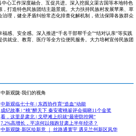
县中心工作深度融合、互促共进。深入挖掘义渠古国等本地特色
源，打造特色民族团结主题景观。大力扶持民族村发展苹果、草
会治理，健全矛盾纠纷常态化排查化解机制，依法保障各族群众
感、安全感。深入推进“千名干部帮千企”“结对认亲”等实践
提供就业、教育、医疗等全方位便民服务。大力培树宣传民族团
中新观陇·我们的视角
中新观临七十年 | 东西协作育“造血”动能
成纪故事 | “桃”醉天下 秦安蜜桃鉴评会揭晓11个金奖
看，这里是肃北 | 戈壁滩上织就“最密防控网”
7.2%高增长，平凉何以领跑甘肃上半年经济？
中新观陇·新区绘新意 ｜ 丝路通寰宇 遇见兰州新区风华