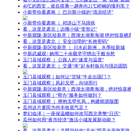
40℃的西安，谁在搭乘一趟奔向21℃崆峒的慢列车？
小新带你看肃南 ｜ 巴尔斯小镇的“清凉经济”
小新带你看肃南 ｜ 祁连山下马蹄疾
看，这里是肃北｜边陲小镇“变形记”
中新观陇·新区绘新意｜西湖太湖青海湖 绝对惊喜栖
看，这里是肃北 ｜ 安全治理的“长效密码”
中新观陇·新区绘新意 ｜ 川水起新洲，水墨绘新城
中新武威观 | 她用二十余载坚守绣出千般乡愁
玉门县域观察 ｜ 公路人的“速度与温度”
看，这里是肃北 ｜ 交通“串”起乡村振兴与强边固防
玉门县域观察｜如何让“甘味”牛走出国门？
玉门县域观察｜风起戈壁，向绿而行
中新观陇·新区绘新意｜西湖太湖青海湖，绝对惊喜
玉门县域观察｜“帮办”服务如何做到？
玉门县域观察 ｜ 拥抱戈壁长风，构建能源版图
瓜州这片麦田为何丰收底气足？
梦幻临泽｜一座保温棚如何改写西北养蟹“日历”
瓜州如何用“夜市经济”激活小城发展新动能？
看，这里是肃北｜戈壁深处的“月光”照亮乡亲致富路