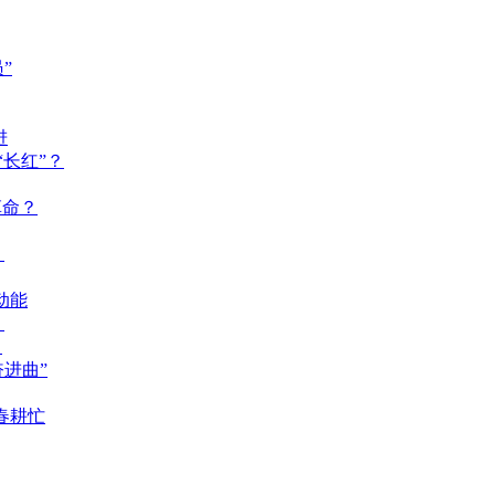
”
进
长红”？
革命？
？
动能
？
？
奋进曲”
春耕忙