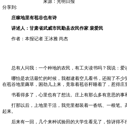
来源：
光明日报
分享到:
庄稼地里有苞谷也有诗
讲述人：甘肃省武威市民勤县农民作家 裴爱民
作者：本报记者 王冰雅 尚杰
总有人问我：一个种地的农民，有工夫读书吗？我说：爱读
哪怕是农活最忙的时候，我都逮着空儿看书，还闹了不少笑
在苞谷地里薅草，困劲儿上来，竟靠着苞谷秆睡着了，惹得庄
书看得多了，心里也有了想法。庄上有那么多有意思的事和
打那以后，上地里干活，我兜里都装着一沓纸、一根笔。高
起来。
后来有一回，几个来种试验田的大学生看见了，惊讶得不行。