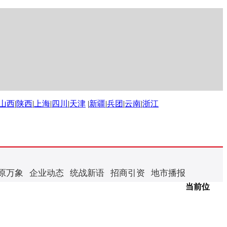
山西
|
陕西
|
上海
|
四川
|
天津
|
新疆
|
兵团
|
云南
|
浙江
原万象
企业动态
统战新语
招商引资
地市播报
当前位