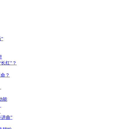
”
进
长红”？
革命？
？
动能
？
？
奋进曲”