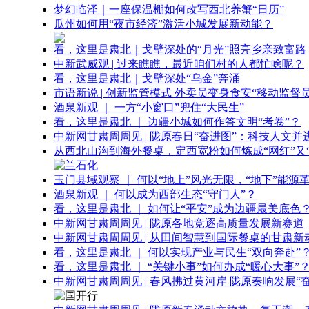
梦幻临泽｜一座保温棚如何改写西北养蟹“日历”
瓜州如何用“夜市经济”激活小城发展新动能？
看，这里是肃北｜戈壁深处的“月光”照亮乡亲致富路
中新武威观 | 过来瞧瞧，最近咱们村的人都忙啥呢？
看，这里是肃北｜戈壁深处“乌金”奔涌
市语新说 | 创新监管模式 外卖员变身食安“移动监督员
酒泉新观 ｜ 一方“小窗口”兜住“大民生”
看，这里是肃北 ｜ 边疆小城如何作答文明“考卷”？
中新网甘肃周周见 | 陇原春日“奋进图”：科技人文并
从西北山沟到海外餐桌，定西宽粉如何炼成“网红”又“
玉门县域观察 ｜ 何以“地上”风光无限，“地下”能源
酒泉新观 ｜ 何以成为西部生态“守门人”？
看，这里是肃北 ｜ 如何让“平安”成为边疆最美底色
中新网甘肃周周见 | 陇原各地竞逐高质量发展新赛道
中新网甘肃周周见 | 从田间智慧到国际餐桌的甘肃新
看，这里是肃北 ｜ 何以实现产业与民生“双向奔赴”
看，这里是肃北 ｜ “关键小事”如何办成“暖心大事”
中新网甘肃周周见 | 春风拂过黄河岸 陇原奏响发展“