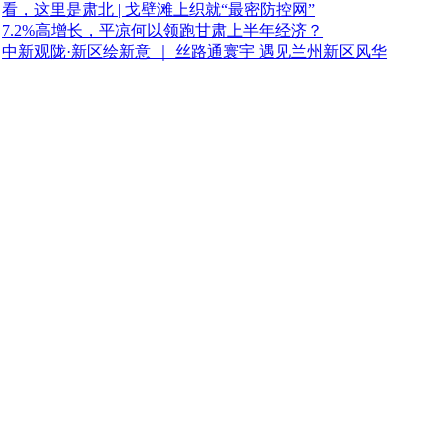
看，这里是肃北 | 戈壁滩上织就“最密防控网”
7.2%高增长，平凉何以领跑甘肃上半年经济？
中新观陇·新区绘新意 ｜ 丝路通寰宇 遇见兰州新区风华