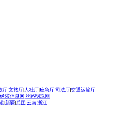
政厅
|
文旅厅
|
人社厅
|
应急厅
|
司法厅
|
交通运输厅
经济信息网
|
丝路明珠网
港
|
新疆
|
兵团
|
云南
|
浙江