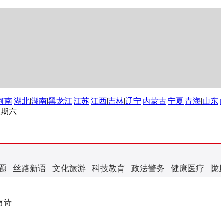
河南
|
湖北
|
湖南
|
黑龙江
|
江苏
|
江西
|
吉林
|
辽宁
|
内蒙古
|
宁夏
|
青海
|
山东
|
 星期六
题
丝路新语
文化旅游
科技教育
政法警务
健康医疗
陇
有诗