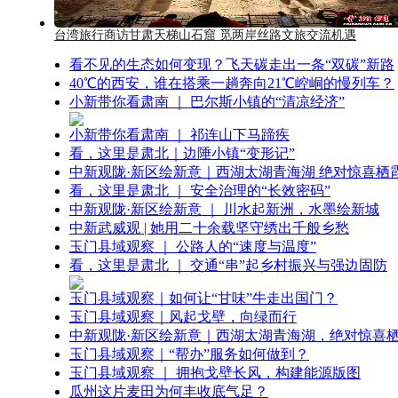
台湾旅行商访甘肃天梯山石窟 觅两岸丝路文旅交流机遇
看不见的生态如何变现？飞天碳走出一条“双碳”新路
40℃的西安，谁在搭乘一趟奔向21℃崆峒的慢列车？
小新带你看肃南 ｜ 巴尔斯小镇的“清凉经济”
小新带你看肃南 ｜ 祁连山下马蹄疾
看，这里是肃北｜边陲小镇“变形记”
中新观陇·新区绘新意｜西湖太湖青海湖 绝对惊喜栖
看，这里是肃北 ｜ 安全治理的“长效密码”
中新观陇·新区绘新意 ｜ 川水起新洲，水墨绘新城
中新武威观 | 她用二十余载坚守绣出千般乡愁
玉门县域观察 ｜ 公路人的“速度与温度”
看，这里是肃北 ｜ 交通“串”起乡村振兴与强边固防
玉门县域观察｜如何让“甘味”牛走出国门？
玉门县域观察｜风起戈壁，向绿而行
中新观陇·新区绘新意｜西湖太湖青海湖，绝对惊喜
玉门县域观察｜“帮办”服务如何做到？
玉门县域观察 ｜ 拥抱戈壁长风，构建能源版图
瓜州这片麦田为何丰收底气足？