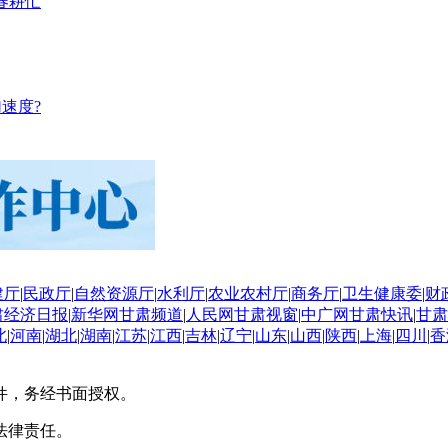
春耕忙
速度?
建厅
|
民政厅
|
自然资源厅
|
水利厅
|
农业农村厅
|
商务厅
|
卫生健康委
|
财
肃经济日报
|
新华网甘肃频道
|
人民网甘肃视窗
|
中广网甘肃快讯
|
甘肃
北
|
河南
|
湖北
|
湖南
|
江苏
|
江西
|
吉林
|
辽宁
|
山东
|
山西
|
陕西
|
上海
|
四川
|
香
件，务经书面授权。
法律责任。