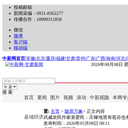
投稿邮箱
新闻采编：0931-8562277
传播合作：18909311858
微信
微博
客户端
移动端
中新网首页
|
安徽
|
北京
|
重庆
|
福建
|
甘肃
|
贵州
|
广东
|
广西
|
海南
|
河北
|
2026年08月08日
搜 索
首页
要闻
图片
视频
滚动
中新观陇
本网专
置:
主页
>
陇原万象
> 正文内容
县域经济
武威农民作家裴爱民：庄稼地里有苞谷也
发布时间：
2026年05月08日 08:11