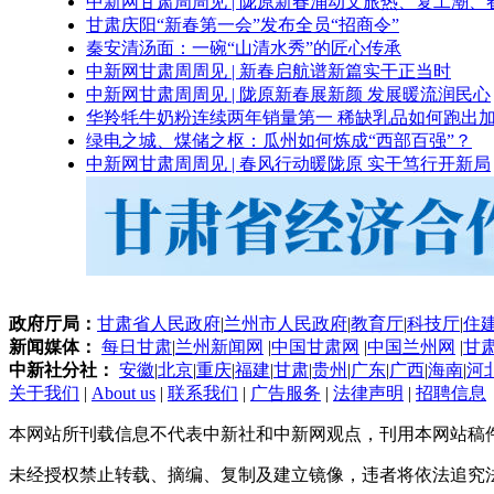
中新网甘肃周周见 | 陇原新春涌动文旅热、复工潮、
甘肃庆阳“新春第一会”发布全员“招商令”
秦安清汤面：一碗“山清水秀”的匠心传承
中新网甘肃周周见 | 新春启航谱新篇实干正当时
中新网甘肃周周见 | 陇原新春展新颜 发展暖流润民心
华羚牦牛奶粉连续两年销量第一 稀缺乳品如何跑出加
绿电之城、煤储之枢：瓜州如何炼成“西部百强”？
中新网甘肃周周见 | 春风行动暖陇原 实干笃行开新局
政府厅局：
甘肃省人民政府
|
兰州市人民政府
|
教育厅
|
科技厅
|
住
新闻媒体：
每日甘肃
|
兰州新闻网
|
中国甘肃网
|
中国兰州网
|
甘
中新社分社：
安徽
|
北京
|
重庆
|
福建
|
甘肃
|
贵州
|
广东
|
广西
|
海南
|
河
关于我们
|
About us
|
联系我们
|
广告服务
|
法律声明
|
招聘信息
本网站所刊载信息不代表中新社和中新网观点，刊用本网站稿
未经授权禁止转载、摘编、复制及建立镜像，违者将依法追究