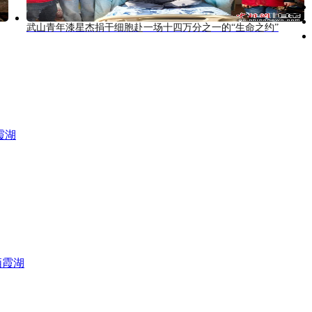
武山青年漆星杰捐干细胞赴一场十四万分之一的“生命之约”
霞湖
栖霞湖