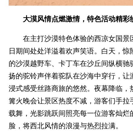
大漠风情点燃激情，特色活动精彩
在主打沙漠特色体验的西凉女国景
日期间处处洋溢着欢声笑语。白天，惊
的沙漠越野车、卡丁车在沙丘间纵横驰
扬的驼铃声伴着驼队在沙海中穿行，让
浸式感受丝路商旅的悠然。夜幕降临，
篝火晚会让景区热度不减，游客们手拉
载舞，光影跳跃间照亮每一位游客灿烂
脸，将西北风情的浪漫与热烈拉满。