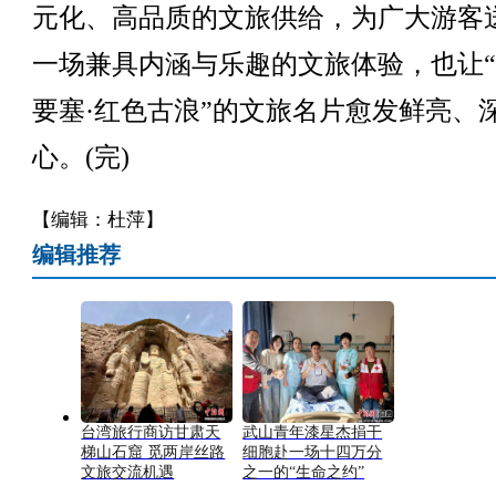
元化、高品质的文旅供给，为广大游客
一场兼具内涵与乐趣的文旅体验，也让
要塞·红色古浪”的文旅名片愈发鲜亮、
心。(完)
【编辑：杜萍】
编辑推荐
台湾旅行商访甘肃天
武山青年漆星杰捐干
梯山石窟 觅两岸丝路
细胞赴一场十四万分
文旅交流机遇
之一的“生命之约”