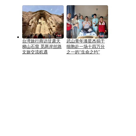
台湾旅行商访甘肃天
武山青年漆星杰捐干
梯山石窟 觅两岸丝路
细胞赴一场十四万分
文旅交流机遇
之一的“生命之约”