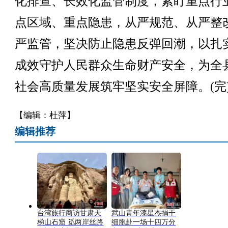
化排查、长效化监管制度，紧盯重点行
点区域、重点隐患，从严规范、从严整
严监管，坚决防止隐患反弹回潮，以扎
成效守护人民群众生命财产安全，为全
社会高质量发展筑牢坚实安全屏障。(完
【编辑：杜萍】
编辑推荐
台湾旅行商访甘肃天
武山青年漆星杰捐干
梯山石窟 觅两岸丝路
细胞赴一场十四万分